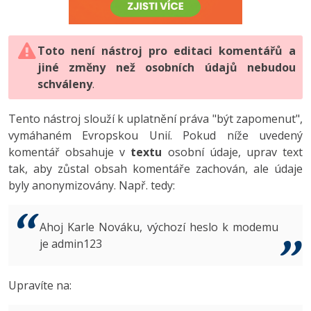
-80%
Vývojář mobilních aplikací
-80%
Python
Digitální gramotnost
Photoshop
HTML5, CSS3, Bootstrap, SEO
PHP
-80%
-30%
Specialista na AI a bigdata
-80%
JavaScript
Marketing
Toto není nástroj pro editaci komentářů a
Adobe Illustrator
SQL a databáze
JavaScript
jiné změny než osobních údajů nebudou
-80%
C# Game developer
-30%
PHP
WordPress
schváleny
Adobe Lightroom
.
Testování a verzování
Python
-80%
-30%
Webdesigner
-15%
C++
SEO
Adobe XD
Tento nástroj slouží k uplatnění práva "být zapomenut",
UML a návrhové vzory
HTML / CSS
vymáhaném Evropskou Unií. Pokud níže uvedený
-80%
Tester
-25%
Swift
UX
Adobe InDesign
komentář obsahuje v
textu
osobní údaje, uprav text
React
UML a návrhové vzory
tak, aby zůstal obsah komentáře zachován, ale údaje
-80%
Systémový administrátor
Kotlin
Business
Adobe After Effects
byly anonymizovány. Např. tedy:
Spring
MySQL/MariaDB
-80%
-25%
Grafik / UX/UI návrhář
-80%
C
Kryptoměny
Blender
ASP.NET MVC
MS-SQL
Ahoj Karle Nováku, výchozí heslo k modemu
-30%
3D grafik
VB.NET
je admin123
Copywriting
Inkscape
Django
SQLite
-80%
Projektový manažer
-80%
SQL
MS Office
Fotografování
Upravíte na:
Best practices
-80%
Databázový analytik
Návrh SW
Google Dokumenty