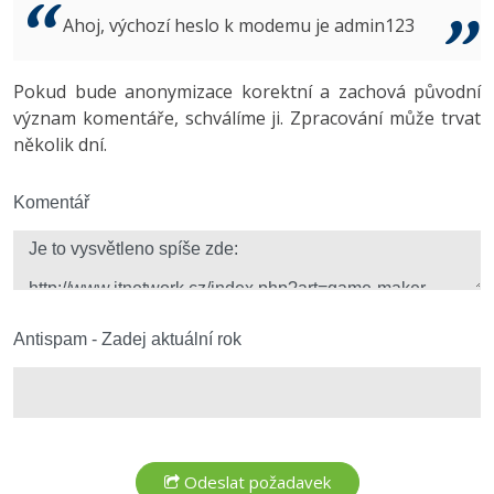
Video
Ahoj, výchozí heslo k modemu je admin123
-41%
Copywriter
Algoritmy
Time management
Ostatní
-10%
Pokud bude anonymizace korektní a zachová původní
WordPress specialista
Umělá inteligence (AI)
Windows
Fórum
význam komentáře, schválíme ji. Zpracování může trvat
několik dní.
SEO specialista
Pro děti
Linux
Více
Komentář
Sítě
Fórum
Kybernetická bezpečnost
Elektronický podpis
Antispam - Zadej aktuální rok
Fórum