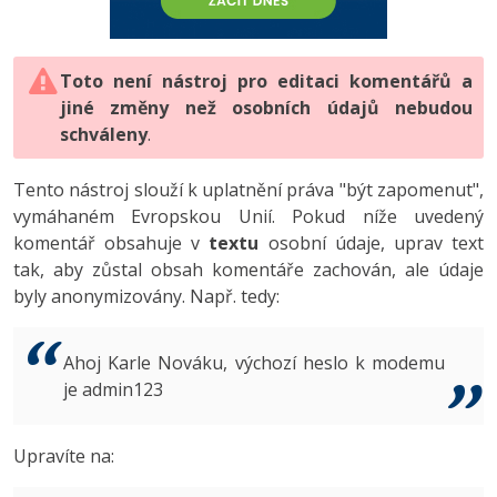
-80%
Vývojář mobilních aplikací
-80%
Python
Digitální gramotnost
Photoshop
HTML5, CSS3, Bootstrap, SEO
PHP
-80%
-30%
Specialista na AI a bigdata
-80%
JavaScript
Marketing
Toto není nástroj pro editaci komentářů a
Adobe Illustrator
SQL a databáze
JavaScript
jiné změny než osobních údajů nebudou
-80%
C# Game developer
-30%
PHP
WordPress
schváleny
Adobe Lightroom
.
Testování a verzování
Python
-80%
-30%
Webdesigner
-15%
C++
SEO
Adobe XD
Tento nástroj slouží k uplatnění práva "být zapomenut",
UML a návrhové vzory
HTML / CSS
vymáhaném Evropskou Unií. Pokud níže uvedený
-80%
Tester
-25%
Swift
UX
Adobe InDesign
komentář obsahuje v
textu
osobní údaje, uprav text
React
UML a návrhové vzory
tak, aby zůstal obsah komentáře zachován, ale údaje
-80%
Systémový administrátor
Kotlin
Business
Adobe After Effects
byly anonymizovány. Např. tedy:
Spring
MySQL/MariaDB
-80%
-25%
Grafik / UX/UI návrhář
-80%
C
Kryptoměny
Blender
ASP.NET MVC
MS-SQL
Ahoj Karle Nováku, výchozí heslo k modemu
-30%
3D grafik
VB.NET
je admin123
Copywriting
Inkscape
Django
SQLite
-80%
Projektový manažer
-80%
SQL
MS Office
Fotografování
Upravíte na:
Best practices
-80%
Databázový analytik
Návrh SW
Google Dokumenty