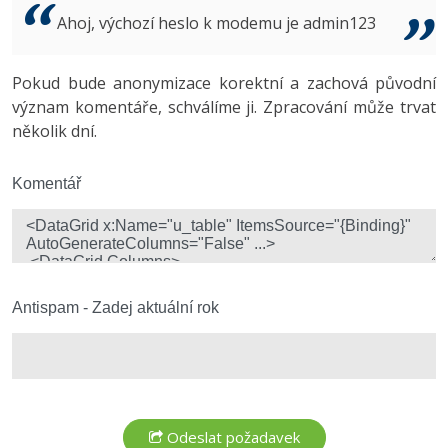
Video
Ahoj, výchozí heslo k modemu je admin123
-41%
Copywriter
Algoritmy
Time management
Ostatní
-10%
Pokud bude anonymizace korektní a zachová původní
WordPress specialista
Umělá inteligence (AI)
Windows
Fórum
význam komentáře, schválíme ji. Zpracování může trvat
několik dní.
SEO specialista
Pro děti
Linux
Více
Komentář
Sítě
Fórum
Kybernetická bezpečnost
Elektronický podpis
Antispam - Zadej aktuální rok
Fórum