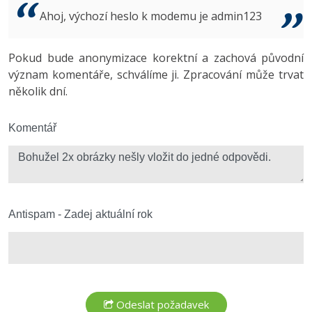
Video
Ahoj, výchozí heslo k modemu je admin123
-41%
Copywriter
Algoritmy
Time management
Ostatní
-10%
Pokud bude anonymizace korektní a zachová původní
WordPress specialista
Umělá inteligence (AI)
Windows
Fórum
význam komentáře, schválíme ji. Zpracování může trvat
několik dní.
SEO specialista
Pro děti
Linux
Více
Komentář
Sítě
Fórum
Kybernetická bezpečnost
Elektronický podpis
Antispam - Zadej aktuální rok
Fórum