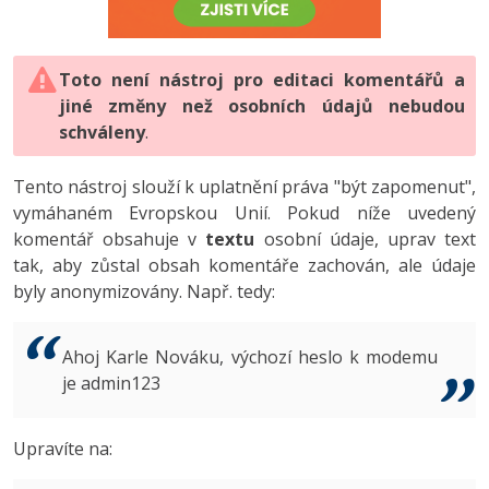
-80%
Vývojář mobilních aplikací
-80%
Python
Digitální gramotnost
Photoshop
HTML5, CSS3, Bootstrap, SEO
PHP
-80%
-30%
Specialista na AI a bigdata
-80%
JavaScript
Marketing
Toto není nástroj pro editaci komentářů a
Adobe Illustrator
SQL a databáze
JavaScript
jiné změny než osobních údajů nebudou
-80%
C# Game developer
-30%
PHP
WordPress
schváleny
Adobe Lightroom
.
Testování a verzování
Python
-80%
-30%
Webdesigner
-15%
C++
SEO
Adobe XD
Tento nástroj slouží k uplatnění práva "být zapomenut",
UML a návrhové vzory
HTML / CSS
vymáhaném Evropskou Unií. Pokud níže uvedený
-80%
Tester
-25%
Swift
UX
Adobe InDesign
komentář obsahuje v
textu
osobní údaje, uprav text
React
UML a návrhové vzory
tak, aby zůstal obsah komentáře zachován, ale údaje
-80%
Systémový administrátor
Kotlin
Business
Adobe After Effects
byly anonymizovány. Např. tedy:
Spring
MySQL/MariaDB
-80%
-25%
Grafik / UX/UI návrhář
-80%
C
Kryptoměny
Blender
ASP.NET MVC
MS-SQL
Ahoj Karle Nováku, výchozí heslo k modemu
-30%
3D grafik
VB.NET
je admin123
Copywriting
Inkscape
Django
SQLite
-80%
Projektový manažer
-80%
SQL
MS Office
Fotografování
Upravíte na:
Best practices
-80%
Databázový analytik
Návrh SW
Google Dokumenty