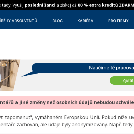
 tady. Využij
poslední šanci
a získej až
80 % extra kreditů ZDAR
ÍBĚHY ABSOLVENTŮ
BLOG
KARIÉRA
PRO FIRMY
Naučíme tě pracova
Zjistit
entářů a jiné změny než osobních údajů nebudou schvál
"být zapomenut", vymáhaném Evropskou Unií. Pokud níže 
mentáře zachován, ale údaje byly anonymizovány. Např. tedy: