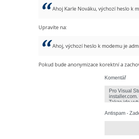
Ahoj Karle Nováku, výchozí heslo k
Upravíte na:
Ahoj, výchozí heslo k modemu je ad
Pokud bude anonymizace korektní a zachová
Komentář
Antispam - Zade