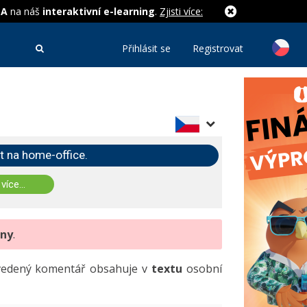
MA
na náš
interaktivní e-learning
.
Zjisti více:
Přihlásit se
Registrovat
t na home-office.
 více...
eny
.
uvedený komentář obsahuje v
textu
osobní