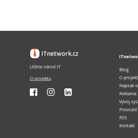
ITnetwork.cz
ITnetwo
Učíme národ IT
Blog
O projek
O projektu
Napsali o
Reklama
Vývoj sy
Provozní
RSS
Kontakt