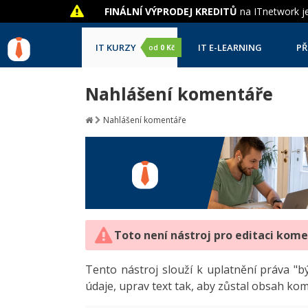
FINÁLNÍ VÝPRODEJ KREDITŮ
na ITnetwork je
IT KURZY
IT E-LEARNING
PŘ
od
0 Kč
Nahlášení komentáře
Nahlášení komentáře
Toto není nástroj pro editaci kom
Tento nástroj slouží k uplatnění práva 
údaje, uprav text tak, aby zůstal obsah ko