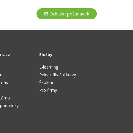
rk.cz
Služby
E-learning
tu
Rekvalifikační kurzy
 nás
Školení
Pro firmy
stému
 podmínky