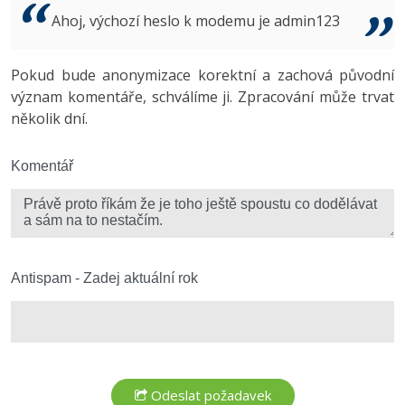
Video
Ahoj, výchozí heslo k modemu je admin123
-41%
Copywriter
Algoritmy
Time management
Ostatní
-10%
Pokud bude anonymizace korektní a zachová původní
WordPress specialista
Umělá inteligence (AI)
Windows
Fórum
význam komentáře, schválíme ji. Zpracování může trvat
několik dní.
SEO specialista
Pro děti
Linux
Více
Komentář
Sítě
Fórum
Kybernetická bezpečnost
Elektronický podpis
Antispam - Zadej aktuální rok
Fórum