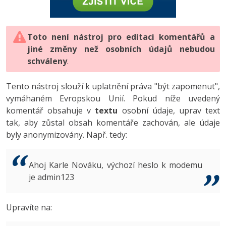
-80%
Vývojář mobilních aplikací
-80%
Python
Digitální gramotnost
Photoshop
HTML5, CSS3, Bootstrap, SEO
PHP
-80%
-30%
Specialista na AI a bigdata
-80%
JavaScript
Marketing
Toto není nástroj pro editaci komentářů a
Adobe Illustrator
SQL a databáze
JavaScript
jiné změny než osobních údajů nebudou
-80%
C# Game developer
-30%
PHP
WordPress
schváleny
Adobe Lightroom
.
Testování a verzování
Python
-80%
-30%
Webdesigner
-15%
C++
SEO
Adobe XD
Tento nástroj slouží k uplatnění práva "být zapomenut",
UML a návrhové vzory
HTML / CSS
vymáhaném Evropskou Unií. Pokud níže uvedený
-80%
Tester
-25%
Swift
UX
Adobe InDesign
komentář obsahuje v
textu
osobní údaje, uprav text
React
UML a návrhové vzory
tak, aby zůstal obsah komentáře zachován, ale údaje
-80%
Systémový administrátor
Kotlin
Business
Adobe After Effects
byly anonymizovány. Např. tedy:
Spring
MySQL/MariaDB
-80%
-25%
Grafik / UX/UI návrhář
-80%
C
Kryptoměny
Blender
ASP.NET MVC
MS-SQL
Ahoj Karle Nováku, výchozí heslo k modemu
-30%
3D grafik
VB.NET
je admin123
Copywriting
Inkscape
Django
SQLite
-80%
Projektový manažer
-80%
SQL
MS Office
Fotografování
Upravíte na:
Best practices
-80%
Databázový analytik
Návrh SW
Google Dokumenty