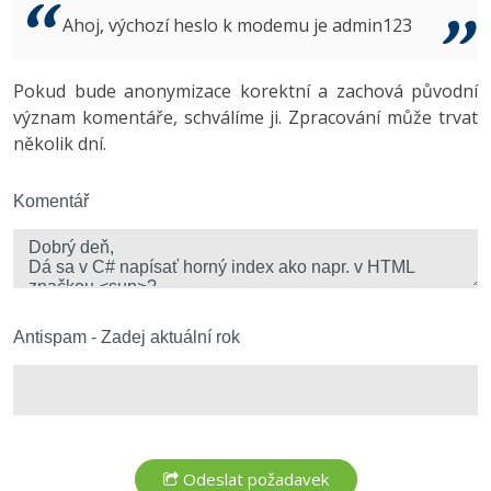
Video
Ahoj, výchozí heslo k modemu je admin123
-41%
Copywriter
Algoritmy
Time management
Ostatní
-10%
Pokud bude anonymizace korektní a zachová původní
WordPress specialista
Umělá inteligence (AI)
Windows
Fórum
význam komentáře, schválíme ji. Zpracování může trvat
několik dní.
SEO specialista
Pro děti
Linux
Více
Komentář
Sítě
Fórum
Kybernetická bezpečnost
Elektronický podpis
Antispam - Zadej aktuální rok
Fórum