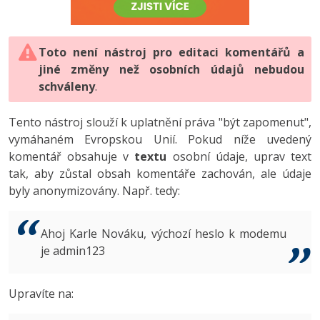
-80%
Vývojář mobilních aplikací
-80%
Python
Digitální gramotnost
Photoshop
HTML5, CSS3, Bootstrap, SEO
PHP
-80%
-30%
Specialista na AI a bigdata
-80%
JavaScript
Marketing
Toto není nástroj pro editaci komentářů a
Adobe Illustrator
SQL a databáze
JavaScript
jiné změny než osobních údajů nebudou
-80%
C# Game developer
-30%
PHP
WordPress
schváleny
Adobe Lightroom
.
Testování a verzování
Python
-80%
-30%
Webdesigner
-15%
C++
SEO
Adobe XD
Tento nástroj slouží k uplatnění práva "být zapomenut",
UML a návrhové vzory
HTML / CSS
vymáhaném Evropskou Unií. Pokud níže uvedený
-80%
Tester
-25%
Swift
UX
Adobe InDesign
komentář obsahuje v
textu
osobní údaje, uprav text
React
UML a návrhové vzory
tak, aby zůstal obsah komentáře zachován, ale údaje
-80%
Systémový administrátor
Kotlin
Business
Adobe After Effects
byly anonymizovány. Např. tedy:
Spring
MySQL/MariaDB
-80%
-25%
Grafik / UX/UI návrhář
-80%
C
Kryptoměny
Blender
ASP.NET MVC
MS-SQL
Ahoj Karle Nováku, výchozí heslo k modemu
-30%
3D grafik
VB.NET
je admin123
Copywriting
Inkscape
Django
SQLite
-80%
Projektový manažer
-80%
SQL
MS Office
Fotografování
Upravíte na:
Best practices
-80%
Databázový analytik
Návrh SW
Google Dokumenty