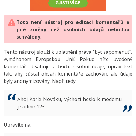
-80%
Vývojář mobilních aplikací
-80%
Python
Digitální gramotnost
Photoshop
HTML5, CSS3, Bootstrap, SEO
PHP
-80%
-30%
Specialista na AI a bigdata
-80%
JavaScript
Marketing
Toto není nástroj pro editaci komentářů a
Adobe Illustrator
SQL a databáze
JavaScript
jiné změny než osobních údajů nebudou
-80%
C# Game developer
-30%
PHP
WordPress
schváleny
Adobe Lightroom
.
Testování a verzování
Python
-80%
-30%
Webdesigner
-15%
C++
SEO
Adobe XD
Tento nástroj slouží k uplatnění práva "být zapomenut",
UML a návrhové vzory
HTML / CSS
vymáhaném Evropskou Unií. Pokud níže uvedený
-80%
Tester
-25%
Swift
UX
Adobe InDesign
komentář obsahuje v
textu
osobní údaje, uprav text
React
UML a návrhové vzory
tak, aby zůstal obsah komentáře zachován, ale údaje
-80%
Systémový administrátor
Kotlin
Business
Adobe After Effects
byly anonymizovány. Např. tedy:
Spring
MySQL/MariaDB
-80%
-25%
Grafik / UX/UI návrhář
-80%
C
Kryptoměny
Blender
ASP.NET MVC
MS-SQL
Ahoj Karle Nováku, výchozí heslo k modemu
-30%
3D grafik
VB.NET
je admin123
Copywriting
Inkscape
Django
SQLite
-80%
Projektový manažer
-80%
SQL
MS Office
Fotografování
Upravíte na:
Best practices
-80%
Databázový analytik
Návrh SW
Google Dokumenty