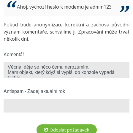
Video
Ahoj, výchozí heslo k modemu je admin123
-41%
Copywriter
Algoritmy
Time management
Ostatní
-10%
Pokud bude anonymizace korektní a zachová původní
WordPress specialista
Umělá inteligence (AI)
Windows
Fórum
význam komentáře, schválíme ji. Zpracování může trvat
několik dní.
SEO specialista
Pro děti
Linux
Více
Komentář
Sítě
Fórum
Kybernetická bezpečnost
Elektronický podpis
Antispam - Zadej aktuální rok
Fórum