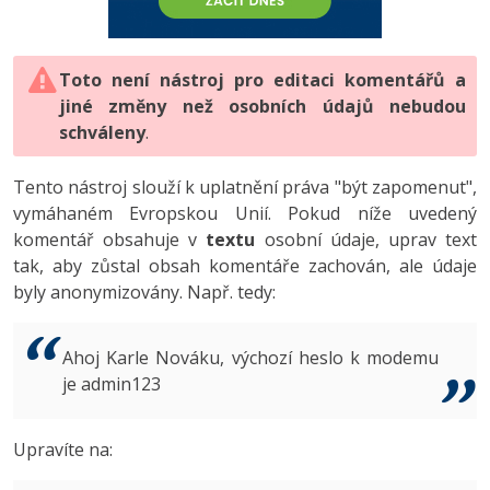
-80%
Vývojář mobilních aplikací
-80%
Python
Digitální gramotnost
Photoshop
HTML5, CSS3, Bootstrap, SEO
PHP
-80%
-30%
Specialista na AI a bigdata
-80%
JavaScript
Marketing
Toto není nástroj pro editaci komentářů a
Adobe Illustrator
SQL a databáze
JavaScript
jiné změny než osobních údajů nebudou
-80%
C# Game developer
-30%
PHP
WordPress
schváleny
Adobe Lightroom
.
Testování a verzování
Python
-80%
-30%
Webdesigner
-15%
C++
SEO
Adobe XD
Tento nástroj slouží k uplatnění práva "být zapomenut",
UML a návrhové vzory
HTML / CSS
vymáhaném Evropskou Unií. Pokud níže uvedený
-80%
Tester
-25%
Swift
UX
Adobe InDesign
komentář obsahuje v
textu
osobní údaje, uprav text
React
UML a návrhové vzory
tak, aby zůstal obsah komentáře zachován, ale údaje
-80%
Systémový administrátor
Kotlin
Business
Adobe After Effects
byly anonymizovány. Např. tedy:
Spring
MySQL/MariaDB
-80%
-25%
Grafik / UX/UI návrhář
-80%
C
Kryptoměny
Blender
ASP.NET MVC
MS-SQL
Ahoj Karle Nováku, výchozí heslo k modemu
-30%
3D grafik
VB.NET
je admin123
Copywriting
Inkscape
Django
SQLite
-80%
Projektový manažer
-80%
SQL
MS Office
Fotografování
Upravíte na:
Best practices
-80%
Databázový analytik
Návrh SW
Google Dokumenty