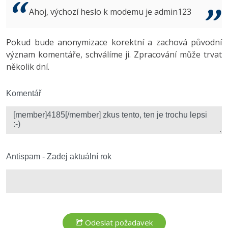
Video
Ahoj, výchozí heslo k modemu je admin123
-41%
Copywriter
Algoritmy
Time management
Ostatní
-10%
Pokud bude anonymizace korektní a zachová původní
WordPress specialista
Umělá inteligence (AI)
Windows
Fórum
význam komentáře, schválíme ji. Zpracování může trvat
několik dní.
SEO specialista
Pro děti
Linux
Více
Komentář
Sítě
Fórum
Kybernetická bezpečnost
Elektronický podpis
Antispam - Zadej aktuální rok
Fórum