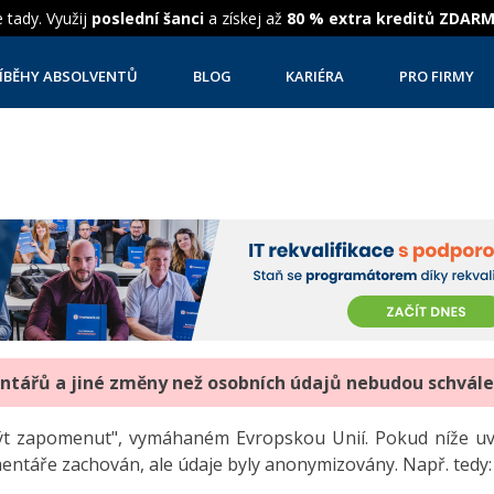
 tady. Využij
poslední šanci
a získej až
80 % extra kreditů ZDAR
ÍBĚHY ABSOLVENTŮ
BLOG
KARIÉRA
PRO FIRMY
entářů a jiné změny než osobních údajů nebudou schvál
"být zapomenut", vymáhaném Evropskou Unií. Pokud níže 
mentáře zachován, ale údaje byly anonymizovány. Např. tedy: