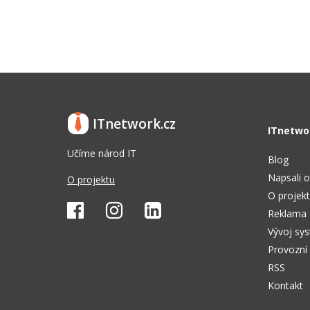
ITnetwork.cz
ITnetwo
Učíme národ IT
Blog
Napsali o
O projektu
O projek
Reklama
Vývoj sy
Provozní
RSS
Kontakt