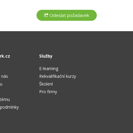
rk.cz
Služby
E-learning
 nás
Rekvalifikační kurzy
tu
Školení
Pro firmy
stému
 podmínky