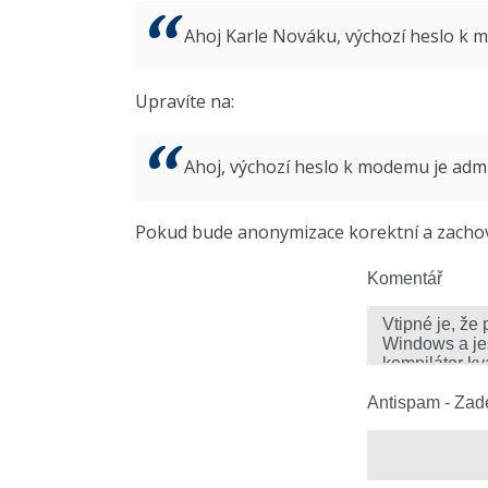
Ahoj Karle Nováku, výchozí heslo k
Upravíte na:
Ahoj, výchozí heslo k modemu je ad
Pokud bude anonymizace korektní a zachová
Komentář
Antispam - Zade