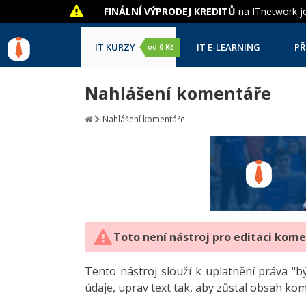
FINÁLNÍ VÝPRODEJ KREDITŮ
na ITnetwork je
IT KURZY
IT E-LEARNING
PŘ
od
0 Kč
Nahlášení komentáře
Nahlášení komentáře
Toto není nástroj pro editaci kom
Tento nástroj slouží k uplatnění práva 
údaje, uprav text tak, aby zůstal obsah ko