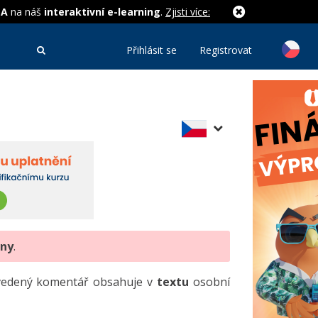
MA
na náš
interaktivní e-learning
.
Zjisti více:
Přihlásit se
Registrovat
eny
.
uvedený komentář obsahuje v
textu
osobní