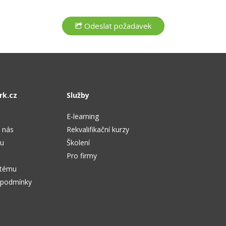
rk.cz
Služby
E-learning
 nás
Rekvalifikační kurzy
tu
Školení
Pro firmy
stému
 podmínky