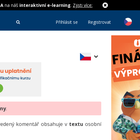
MA
na náš
interaktivní e-learning
.
Zjisti více:
Přihlásit se
Registrovat
eny
.
uvedený komentář obsahuje v
textu
osobní