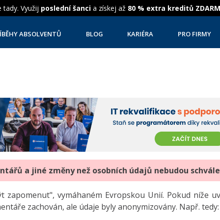
 tady. Využij
poslední šanci
a získej až
80 % extra kreditů ZDAR
ÍBĚHY ABSOLVENTŮ
BLOG
KARIÉRA
PRO FIRMY
entářů a jiné změny než osobních údajů nebudou schvál
"být zapomenut", vymáhaném Evropskou Unií. Pokud níže 
mentáře zachován, ale údaje byly anonymizovány. Např. tedy: