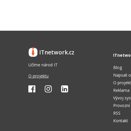
ITnetwork.cz
ITnetwo
Učíme národ IT
Blog
Napsali o
O projektu
O projek
Reklama
Vývoj sy
Provozní
RSS
Kontakt