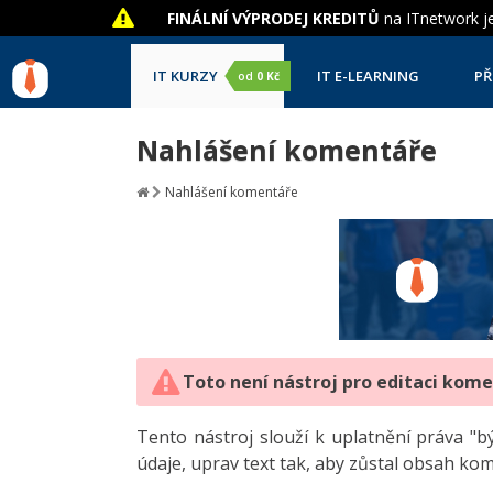
FINÁLNÍ VÝPRODEJ KREDITŮ
na ITnetwork je
IT KURZY
IT E-LEARNING
PŘ
od
0 Kč
Nahlášení komentáře
Nahlášení komentáře
Toto není nástroj pro editaci kom
Tento nástroj slouží k uplatnění práva 
údaje, uprav text tak, aby zůstal obsah ko