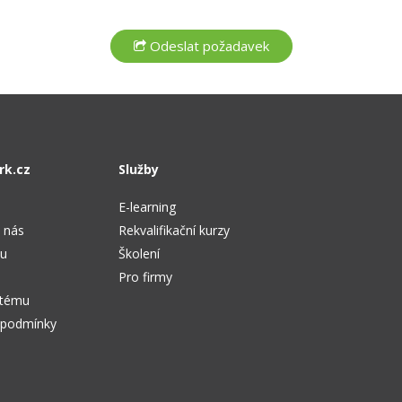
rk.cz
Služby
E-learning
 nás
Rekvalifikační kurzy
tu
Školení
Pro firmy
stému
 podmínky