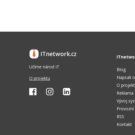
ITnetwork.cz
ITnetwo
Učíme národ IT
Blog
Napsali o
O projektu
O projek
Reklama
Vývoj sy
Provozní
RSS
Kontakt