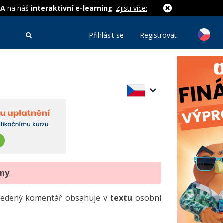
MA
na náš
interaktivní e-learning
.
Zjisti více:
Přihlásit se
Registrovat
eny
.
uvedený komentář obsahuje v
textu
osobní