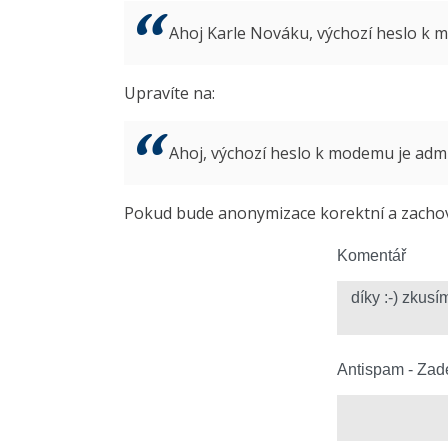
Ahoj Karle Nováku, výchozí heslo k
Upravíte na:
Ahoj, výchozí heslo k modemu je ad
Pokud bude anonymizace korektní a zachová
Komentář
Antispam - Zade