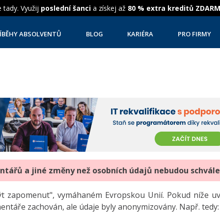
 tady. Využij
poslední šanci
a získej až
80 % extra kreditů ZDAR
ÍBĚHY ABSOLVENTŮ
BLOG
KARIÉRA
PRO FIRMY
entářů a jiné změny než osobních údajů nebudou schvál
"být zapomenut", vymáhaném Evropskou Unií. Pokud níže 
mentáře zachován, ale údaje byly anonymizovány. Např. tedy: