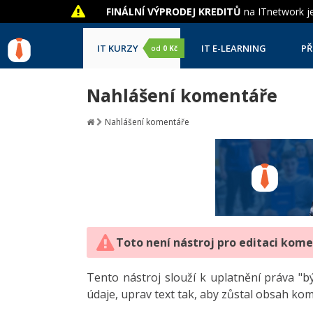
FINÁLNÍ VÝPRODEJ KREDITŮ
na ITnetwork je
IT KURZY
IT E-LEARNING
PŘ
od
0 Kč
Nahlášení komentáře
Nahlášení komentáře
Toto není nástroj pro editaci kom
Tento nástroj slouží k uplatnění práva 
údaje, uprav text tak, aby zůstal obsah ko