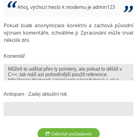
Video
Ahoj, výchozí heslo k modemu je admin123
-41%
Copywriter
Algoritmy
Time management
Ostatní
-10%
Pokud bude anonymizace korektní a zachová původní
WordPress specialista
Umělá inteligence (AI)
Windows
Fórum
význam komentáře, schválíme ji. Zpracování může trvat
několik dní.
SEO specialista
Pro děti
Linux
Více
Komentář
Sítě
Fórum
Kybernetická bezpečnost
Elektronický podpis
Antispam - Zadej aktuální rok
Fórum