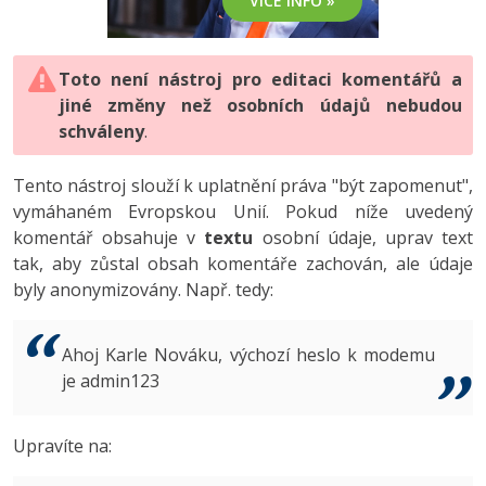
VÍCE INFO »
-80%
Vývojář mobilních aplikací
-80%
Python
Digitální gramotnost
Photoshop
HTML5, CSS3, Bootstrap, SEO
PHP
-80%
-30%
Specialista na AI a bigdata
-80%
JavaScript
Marketing
Toto není nástroj pro editaci komentářů a
Adobe Illustrator
SQL a databáze
JavaScript
jiné změny než osobních údajů nebudou
-80%
C# Game developer
-30%
PHP
WordPress
schváleny
Adobe Lightroom
.
Testování a verzování
Python
-80%
-30%
Webdesigner
-15%
C++
SEO
Adobe XD
Tento nástroj slouží k uplatnění práva "být zapomenut",
UML a návrhové vzory
HTML / CSS
vymáhaném Evropskou Unií. Pokud níže uvedený
-80%
Tester
-25%
Swift
UX
Adobe InDesign
komentář obsahuje v
textu
osobní údaje, uprav text
React
UML a návrhové vzory
tak, aby zůstal obsah komentáře zachován, ale údaje
-80%
Systémový administrátor
Kotlin
Business
Adobe After Effects
byly anonymizovány. Např. tedy:
Spring
MySQL/MariaDB
-80%
-25%
Grafik / UX/UI návrhář
-80%
C
Kryptoměny
Blender
ASP.NET MVC
MS-SQL
Ahoj Karle Nováku, výchozí heslo k modemu
-30%
3D grafik
VB.NET
je admin123
Copywriting
Inkscape
Django
SQLite
-80%
Projektový manažer
-80%
SQL
MS Office
Fotografování
Upravíte na:
Best practices
-80%
Databázový analytik
Návrh SW
Google Dokumenty