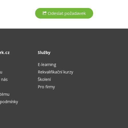
rk.cz
Služby
E-learning
tu
Rekvalifikační kurzy
 nás
Školení
Pro firmy
stému
 podmínky