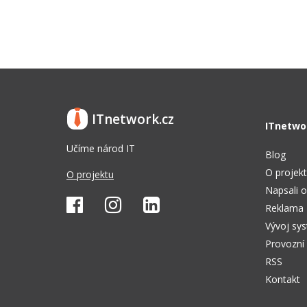
ITnetwork.cz
ITnetwo
Učíme národ IT
Blog
O projek
O projektu
Napsali o
Reklama
Vývoj sy
Provozní
RSS
Kontakt