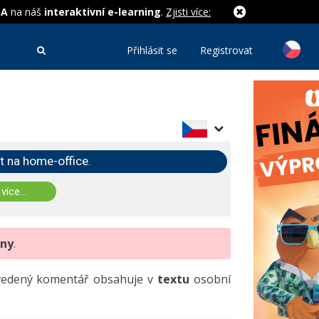
MA
na náš
interaktivní e-learning
.
Zjisti více:
Přihlásit se
Registrovat
t na home-office.
 více...
eny
.
uvedený komentář obsahuje v
textu
osobní