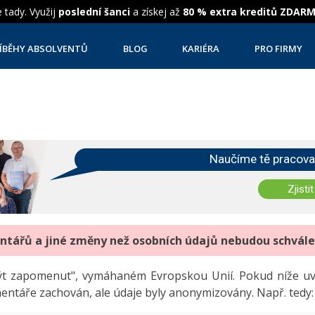
 tady. Využij
poslední šanci
a získej až
80 % extra kreditů ZDAR
ÍBĚHY ABSOLVENTŮ
BLOG
KARIÉRA
PRO FIRMY
Naučíme tě pracova
Zjistit
entářů a jiné změny než osobních údajů nebudou schvál
"být zapomenut", vymáhaném Evropskou Unií. Pokud níže 
mentáře zachován, ale údaje byly anonymizovány. Např. tedy: