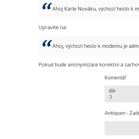
Ahoj Karle Nováku, výchozí heslo k
Upravíte na:
Ahoj, výchozí heslo k modemu je ad
Pokud bude anonymizace korektní a zachová
Komentář
Antispam - Zade