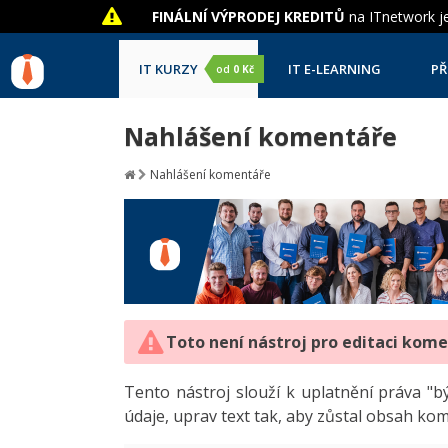
FINÁLNÍ VÝPRODEJ KREDITŮ
na ITnetwork je
IT KURZY
IT E-LEARNING
PŘ
od
0 Kč
Nahlášení komentáře
Nahlášení komentáře
Toto není nástroj pro editaci kom
Tento nástroj slouží k uplatnění práva 
údaje, uprav text tak, aby zůstal obsah ko