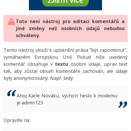
-80%
Vývojář mobilních aplikací
-80%
Python
Digitální gramotnost
Photoshop
HTML5, CSS3, Bootstrap, SEO
PHP
-80%
-30%
Specialista na AI a bigdata
-80%
JavaScript
Marketing
Toto není nástroj pro editaci komentářů a
Adobe Illustrator
SQL a databáze
JavaScript
jiné změny než osobních údajů nebudou
-80%
C# Game developer
-30%
PHP
WordPress
schváleny
Adobe Lightroom
.
Testování a verzování
Python
-80%
-30%
Webdesigner
-15%
C++
SEO
Adobe XD
Tento nástroj slouží k uplatnění práva "být zapomenut",
UML a návrhové vzory
HTML / CSS
vymáhaném Evropskou Unií. Pokud níže uvedený
-80%
Tester
-25%
Swift
UX
Adobe InDesign
komentář obsahuje v
textu
osobní údaje, uprav text
React
UML a návrhové vzory
tak, aby zůstal obsah komentáře zachován, ale údaje
-80%
Systémový administrátor
Kotlin
Business
Adobe After Effects
byly anonymizovány. Např. tedy:
Spring
MySQL/MariaDB
-80%
-25%
Grafik / UX/UI návrhář
-80%
C
Kryptoměny
Blender
ASP.NET MVC
MS-SQL
Ahoj Karle Nováku, výchozí heslo k modemu
-30%
3D grafik
VB.NET
je admin123
Copywriting
Inkscape
Django
SQLite
-80%
Projektový manažer
-80%
SQL
MS Office
Fotografování
Upravíte na:
Best practices
-80%
Databázový analytik
Návrh SW
Google Dokumenty