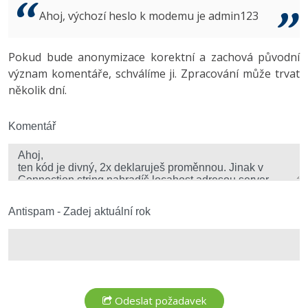
Video
Ahoj, výchozí heslo k modemu je admin123
-41%
Copywriter
Algoritmy
Time management
Ostatní
-10%
Pokud bude anonymizace korektní a zachová původní
WordPress specialista
Umělá inteligence (AI)
Windows
Fórum
význam komentáře, schválíme ji. Zpracování může trvat
několik dní.
SEO specialista
Pro děti
Linux
Více
Komentář
Sítě
Fórum
Kybernetická bezpečnost
Elektronický podpis
Antispam - Zadej aktuální rok
Fórum