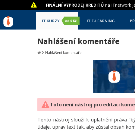
FINÁLNÍ VÝPRODEJ KREDITŮ
na ITnetwork je
IT KURZY
IT E-LEARNING
PŘ
od
0 Kč
Nahlášení komentáře
Nahlášení komentáře
Toto není nástroj pro editaci kom
Tento nástroj slouží k uplatnění práva 
údaje, uprav text tak, aby zůstal obsah ko