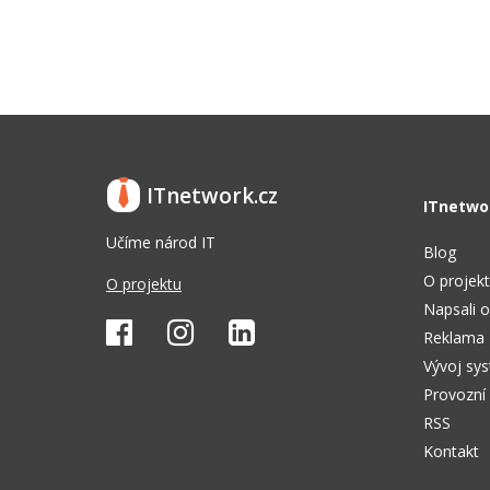
ITnetwork.cz
ITnetwo
Učíme národ IT
Blog
O projek
O projektu
Napsali o
Reklama
Vývoj sy
Provozní
RSS
Kontakt