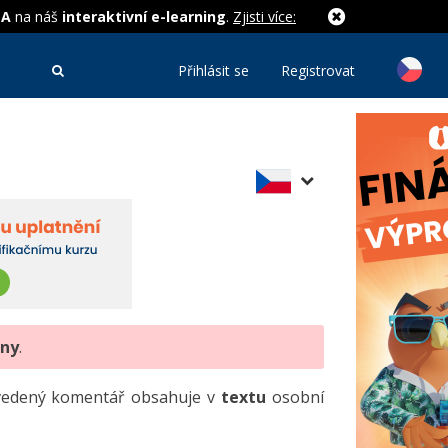
MA
na náš
interaktivní e-learning
.
Zjisti více:
Přihlásit se
Registrovat
eny
.
uvedený komentář obsahuje v
textu
osobní