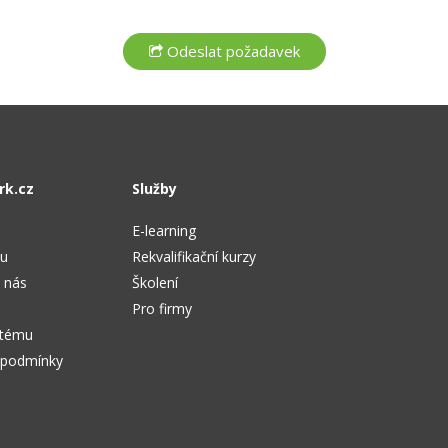
rk.cz
Služby
E-learning
tu
Rekvalifikační kurzy
 nás
Školení
Pro firmy
stému
 podmínky