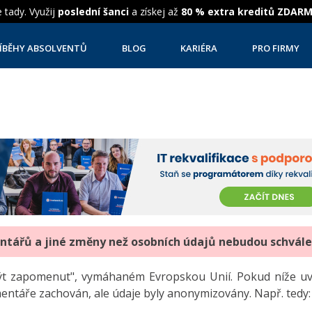
 tady. Využij
poslední šanci
a získej až
80 % extra kreditů ZDAR
ÍBĚHY ABSOLVENTŮ
BLOG
KARIÉRA
PRO FIRMY
entářů a jiné změny než osobních údajů nebudou schvál
"být zapomenut", vymáhaném Evropskou Unií. Pokud níže 
mentáře zachován, ale údaje byly anonymizovány. Např. tedy: