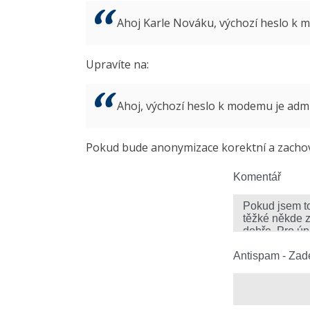
Ahoj Karle Nováku, výchozí heslo k
Upravíte na:
Ahoj, výchozí heslo k modemu je ad
Pokud bude anonymizace korektní a zachová
Komentář
Antispam - Zade