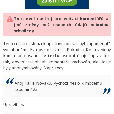
-80%
Vývojář mobilních aplikací
-80%
Python
Digitální gramotnost
Photoshop
HTML5, CSS3, Bootstrap, SEO
PHP
-80%
-30%
Specialista na AI a bigdata
-80%
JavaScript
Marketing
Toto není nástroj pro editaci komentářů a
Adobe Illustrator
SQL a databáze
JavaScript
jiné změny než osobních údajů nebudou
-80%
C# Game developer
-30%
PHP
WordPress
schváleny
Adobe Lightroom
.
Testování a verzování
Python
-80%
-30%
Webdesigner
-15%
C++
SEO
Adobe XD
Tento nástroj slouží k uplatnění práva "být zapomenut",
UML a návrhové vzory
HTML / CSS
vymáhaném Evropskou Unií. Pokud níže uvedený
-80%
Tester
-25%
Swift
UX
Adobe InDesign
komentář obsahuje v
textu
osobní údaje, uprav text
React
UML a návrhové vzory
tak, aby zůstal obsah komentáře zachován, ale údaje
-80%
Systémový administrátor
Kotlin
Business
Adobe After Effects
byly anonymizovány. Např. tedy:
Spring
MySQL/MariaDB
-80%
-25%
Grafik / UX/UI návrhář
-80%
C
Kryptoměny
Blender
ASP.NET MVC
MS-SQL
Ahoj Karle Nováku, výchozí heslo k modemu
-30%
3D grafik
VB.NET
je admin123
Copywriting
Inkscape
Django
SQLite
-80%
Projektový manažer
-80%
SQL
MS Office
Fotografování
Upravíte na:
Best practices
-80%
Databázový analytik
Návrh SW
Google Dokumenty