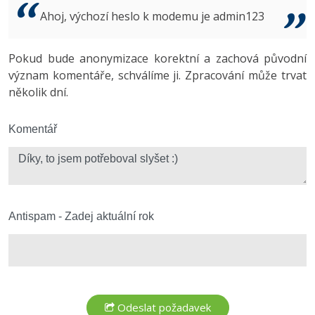
Video
Ahoj, výchozí heslo k modemu je admin123
-41%
Copywriter
Algoritmy
Time management
Ostatní
-10%
Pokud bude anonymizace korektní a zachová původní
WordPress specialista
Umělá inteligence (AI)
Windows
Fórum
význam komentáře, schválíme ji. Zpracování může trvat
několik dní.
SEO specialista
Pro děti
Linux
Více
Komentář
Sítě
Fórum
Kybernetická bezpečnost
Elektronický podpis
Antispam - Zadej aktuální rok
Fórum