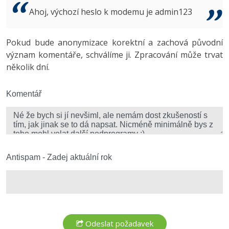
Video
Ahoj, výchozí heslo k modemu je admin123
-41%
Copywriter
Algoritmy
Time management
Ostatní
-10%
Pokud bude anonymizace korektní a zachová původní
WordPress specialista
Umělá inteligence (AI)
Windows
Fórum
význam komentáře, schválíme ji. Zpracování může trvat
několik dní.
SEO specialista
Pro děti
Linux
Více
Komentář
Sítě
Fórum
Kybernetická bezpečnost
Elektronický podpis
Antispam - Zadej aktuální rok
Fórum