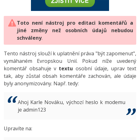
-80%
Vývojář mobilních aplikací
-80%
Python
Digitální gramotnost
Photoshop
HTML5, CSS3, Bootstrap, SEO
PHP
-80%
-30%
Specialista na AI a bigdata
-80%
JavaScript
Marketing
Toto není nástroj pro editaci komentářů a
Adobe Illustrator
SQL a databáze
JavaScript
jiné změny než osobních údajů nebudou
-80%
C# Game developer
-30%
PHP
WordPress
schváleny
Adobe Lightroom
.
Testování a verzování
Python
-80%
-30%
Webdesigner
-15%
C++
SEO
Adobe XD
Tento nástroj slouží k uplatnění práva "být zapomenut",
UML a návrhové vzory
HTML / CSS
vymáhaném Evropskou Unií. Pokud níže uvedený
-80%
Tester
-25%
Swift
UX
Adobe InDesign
komentář obsahuje v
textu
osobní údaje, uprav text
React
UML a návrhové vzory
tak, aby zůstal obsah komentáře zachován, ale údaje
-80%
Systémový administrátor
Kotlin
Business
Adobe After Effects
byly anonymizovány. Např. tedy:
Spring
MySQL/MariaDB
-80%
-25%
Grafik / UX/UI návrhář
-80%
C
Kryptoměny
Blender
ASP.NET MVC
MS-SQL
Ahoj Karle Nováku, výchozí heslo k modemu
-30%
3D grafik
VB.NET
je admin123
Copywriting
Inkscape
Django
SQLite
-80%
Projektový manažer
-80%
SQL
MS Office
Fotografování
Upravíte na:
Best practices
-80%
Databázový analytik
Návrh SW
Google Dokumenty