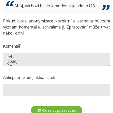
Video
Ahoj, výchozí heslo k modemu je admin123
-41%
Copywriter
Algoritmy
Time management
Ostatní
-10%
Pokud bude anonymizace korektní a zachová původní
WordPress specialista
Umělá inteligence (AI)
Windows
Fórum
význam komentáře, schválíme ji. Zpracování může trvat
několik dní.
SEO specialista
Pro děti
Linux
Více
Komentář
Sítě
Fórum
Kybernetická bezpečnost
Elektronický podpis
Antispam - Zadej aktuální rok
Fórum