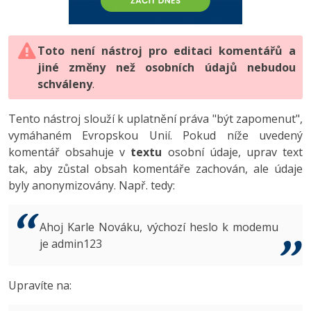
-80%
Vývojář mobilních aplikací
-80%
Python
Digitální gramotnost
Photoshop
HTML5, CSS3, Bootstrap, SEO
PHP
-80%
-30%
Specialista na AI a bigdata
-80%
JavaScript
Marketing
Toto není nástroj pro editaci komentářů a
Adobe Illustrator
SQL a databáze
JavaScript
jiné změny než osobních údajů nebudou
-80%
C# Game developer
-30%
PHP
WordPress
schváleny
Adobe Lightroom
.
Testování a verzování
Python
-80%
-30%
Webdesigner
-15%
C++
SEO
Adobe XD
Tento nástroj slouží k uplatnění práva "být zapomenut",
UML a návrhové vzory
HTML / CSS
vymáhaném Evropskou Unií. Pokud níže uvedený
-80%
Tester
-25%
Swift
UX
Adobe InDesign
komentář obsahuje v
textu
osobní údaje, uprav text
React
UML a návrhové vzory
tak, aby zůstal obsah komentáře zachován, ale údaje
-80%
Systémový administrátor
Kotlin
Business
Adobe After Effects
byly anonymizovány. Např. tedy:
Spring
MySQL/MariaDB
-80%
-25%
Grafik / UX/UI návrhář
-80%
C
Kryptoměny
Blender
ASP.NET MVC
MS-SQL
Ahoj Karle Nováku, výchozí heslo k modemu
-30%
3D grafik
VB.NET
je admin123
Copywriting
Inkscape
Django
SQLite
-80%
Projektový manažer
-80%
SQL
MS Office
Fotografování
Upravíte na:
Best practices
-80%
Databázový analytik
Návrh SW
Google Dokumenty