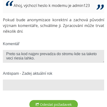
Video
Ahoj, výchozí heslo k modemu je admin123
-41%
Copywriter
Algoritmy
Time management
Ostatní
-10%
Pokud bude anonymizace korektní a zachová původní
WordPress specialista
Umělá inteligence (AI)
Windows
Fórum
význam komentáře, schválíme ji. Zpracování může trvat
několik dní.
SEO specialista
Pro děti
Linux
Více
Komentář
Sítě
Fórum
Kybernetická bezpečnost
Elektronický podpis
Antispam - Zadej aktuální rok
Fórum