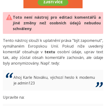
-80%
Vývojář mobilních aplikací
-80%
Python
Digitální gramotnost
Photoshop
HTML5, CSS3, Bootstrap, SEO
PHP
-80%
-30%
Specialista na AI a bigdata
-80%
JavaScript
Marketing
Toto není nástroj pro editaci komentářů a
Adobe Illustrator
SQL a databáze
JavaScript
jiné změny než osobních údajů nebudou
-80%
C# Game developer
-30%
PHP
WordPress
schváleny
Adobe Lightroom
.
Testování a verzování
Python
-80%
-30%
Webdesigner
-15%
C++
SEO
Adobe XD
Tento nástroj slouží k uplatnění práva "být zapomenut",
UML a návrhové vzory
HTML / CSS
vymáhaném Evropskou Unií. Pokud níže uvedený
-80%
Tester
-25%
Swift
UX
Adobe InDesign
komentář obsahuje v
textu
osobní údaje, uprav text
React
UML a návrhové vzory
tak, aby zůstal obsah komentáře zachován, ale údaje
-80%
Systémový administrátor
Kotlin
Business
Adobe After Effects
byly anonymizovány. Např. tedy:
Spring
MySQL/MariaDB
-80%
-25%
Grafik / UX/UI návrhář
-80%
C
Kryptoměny
Blender
ASP.NET MVC
MS-SQL
Ahoj Karle Nováku, výchozí heslo k modemu
-30%
3D grafik
VB.NET
je admin123
Copywriting
Inkscape
Django
SQLite
-80%
Projektový manažer
-80%
SQL
MS Office
Fotografování
Upravíte na:
Best practices
-80%
Databázový analytik
Návrh SW
Google Dokumenty