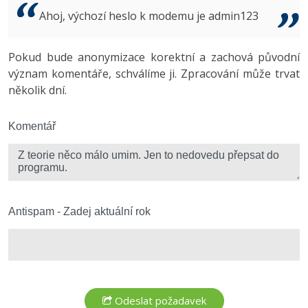
Video
Ahoj, výchozí heslo k modemu je admin123
-41%
Copywriter
Algoritmy
Time management
Ostatní
-10%
Pokud bude anonymizace korektní a zachová původní
WordPress specialista
Umělá inteligence (AI)
Windows
Fórum
význam komentáře, schválíme ji. Zpracování může trvat
několik dní.
SEO specialista
Pro děti
Linux
Více
Komentář
Sítě
Fórum
Kybernetická bezpečnost
Elektronický podpis
Antispam - Zadej aktuální rok
Fórum