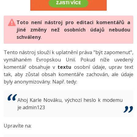
-80%
Vývojář mobilních aplikací
-80%
Python
Digitální gramotnost
Photoshop
HTML5, CSS3, Bootstrap, SEO
PHP
-80%
-30%
Specialista na AI a bigdata
-80%
JavaScript
Marketing
Toto není nástroj pro editaci komentářů a
Adobe Illustrator
SQL a databáze
JavaScript
jiné změny než osobních údajů nebudou
-80%
C# Game developer
-30%
PHP
WordPress
schváleny
Adobe Lightroom
.
Testování a verzování
Python
-80%
-30%
Webdesigner
-15%
C++
SEO
Adobe XD
Tento nástroj slouží k uplatnění práva "být zapomenut",
UML a návrhové vzory
HTML / CSS
vymáhaném Evropskou Unií. Pokud níže uvedený
-80%
Tester
-25%
Swift
UX
Adobe InDesign
komentář obsahuje v
textu
osobní údaje, uprav text
React
UML a návrhové vzory
tak, aby zůstal obsah komentáře zachován, ale údaje
-80%
Systémový administrátor
Kotlin
Business
Adobe After Effects
byly anonymizovány. Např. tedy:
Spring
MySQL/MariaDB
-80%
-25%
Grafik / UX/UI návrhář
-80%
C
Kryptoměny
Blender
ASP.NET MVC
MS-SQL
Ahoj Karle Nováku, výchozí heslo k modemu
-30%
3D grafik
VB.NET
je admin123
Copywriting
Inkscape
Django
SQLite
-80%
Projektový manažer
-80%
SQL
MS Office
Fotografování
Upravíte na:
Best practices
-80%
Databázový analytik
Návrh SW
Google Dokumenty