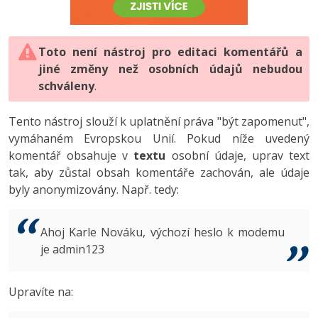
-80%
Vývojář mobilních aplikací
-80%
Python
Digitální gramotnost
Photoshop
HTML5, CSS3, Bootstrap, SEO
PHP
-80%
-30%
Specialista na AI a bigdata
-80%
JavaScript
Marketing
Toto není nástroj pro editaci komentářů a
Adobe Illustrator
SQL a databáze
JavaScript
jiné změny než osobních údajů nebudou
-80%
C# Game developer
-30%
PHP
WordPress
schváleny
Adobe Lightroom
.
Testování a verzování
Python
-80%
-30%
Webdesigner
-15%
C++
SEO
Adobe XD
Tento nástroj slouží k uplatnění práva "být zapomenut",
UML a návrhové vzory
HTML / CSS
vymáhaném Evropskou Unií. Pokud níže uvedený
-80%
Tester
-25%
Swift
UX
Adobe InDesign
komentář obsahuje v
textu
osobní údaje, uprav text
React
UML a návrhové vzory
tak, aby zůstal obsah komentáře zachován, ale údaje
-80%
Systémový administrátor
Kotlin
Business
Adobe After Effects
byly anonymizovány. Např. tedy:
Spring
MySQL/MariaDB
-80%
-25%
Grafik / UX/UI návrhář
-80%
C
Kryptoměny
Blender
ASP.NET MVC
MS-SQL
Ahoj Karle Nováku, výchozí heslo k modemu
-30%
3D grafik
VB.NET
je admin123
Copywriting
Inkscape
Django
SQLite
-80%
Projektový manažer
-80%
SQL
MS Office
Fotografování
Upravíte na:
Best practices
-80%
Databázový analytik
Návrh SW
Google Dokumenty