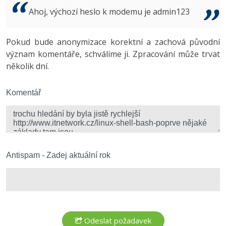
Video
Ahoj, výchozí heslo k modemu je admin123
-41%
Copywriter
Algoritmy
Time management
Ostatní
-10%
Pokud bude anonymizace korektní a zachová původní
WordPress specialista
Umělá inteligence (AI)
Windows
Fórum
význam komentáře, schválíme ji. Zpracování může trvat
několik dní.
SEO specialista
Pro děti
Linux
Více
Komentář
Sítě
Fórum
Kybernetická bezpečnost
Elektronický podpis
Antispam - Zadej aktuální rok
Fórum