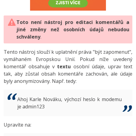
-80%
Vývojář mobilních aplikací
-80%
Python
Digitální gramotnost
Photoshop
HTML5, CSS3, Bootstrap, SEO
PHP
-80%
-30%
Specialista na AI a bigdata
-80%
JavaScript
Marketing
Toto není nástroj pro editaci komentářů a
Adobe Illustrator
SQL a databáze
JavaScript
jiné změny než osobních údajů nebudou
-80%
C# Game developer
-30%
PHP
WordPress
schváleny
Adobe Lightroom
.
Testování a verzování
Python
-80%
-30%
Webdesigner
-15%
C++
SEO
Adobe XD
Tento nástroj slouží k uplatnění práva "být zapomenut",
UML a návrhové vzory
HTML / CSS
vymáhaném Evropskou Unií. Pokud níže uvedený
-80%
Tester
-25%
Swift
UX
Adobe InDesign
komentář obsahuje v
textu
osobní údaje, uprav text
React
UML a návrhové vzory
tak, aby zůstal obsah komentáře zachován, ale údaje
-80%
Systémový administrátor
Kotlin
Business
Adobe After Effects
byly anonymizovány. Např. tedy:
Spring
MySQL/MariaDB
-80%
-25%
Grafik / UX/UI návrhář
-80%
C
Kryptoměny
Blender
ASP.NET MVC
MS-SQL
Ahoj Karle Nováku, výchozí heslo k modemu
-30%
3D grafik
VB.NET
je admin123
Copywriting
Inkscape
Django
SQLite
-80%
Projektový manažer
-80%
SQL
MS Office
Fotografování
Upravíte na:
Best practices
-80%
Databázový analytik
Návrh SW
Google Dokumenty