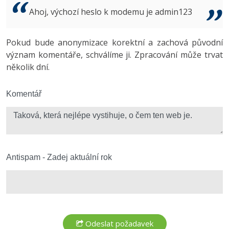
Video
Ahoj, výchozí heslo k modemu je admin123
-41%
Copywriter
Algoritmy
Time management
Ostatní
-10%
Pokud bude anonymizace korektní a zachová původní
WordPress specialista
Umělá inteligence (AI)
Windows
Fórum
význam komentáře, schválíme ji. Zpracování může trvat
několik dní.
SEO specialista
Pro děti
Linux
Více
Komentář
Sítě
Fórum
Kybernetická bezpečnost
Elektronický podpis
Antispam - Zadej aktuální rok
Fórum