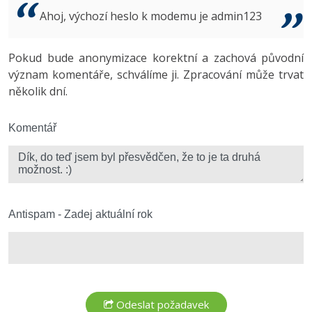
Video
Ahoj, výchozí heslo k modemu je admin123
-41%
Copywriter
Algoritmy
Time management
Ostatní
-10%
Pokud bude anonymizace korektní a zachová původní
WordPress specialista
Umělá inteligence (AI)
Windows
Fórum
význam komentáře, schválíme ji. Zpracování může trvat
několik dní.
SEO specialista
Pro děti
Linux
Více
Komentář
Sítě
Fórum
Kybernetická bezpečnost
Elektronický podpis
Antispam - Zadej aktuální rok
Fórum