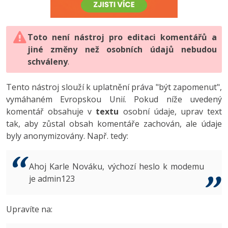
-80%
Vývojář mobilních aplikací
-80%
Python
Digitální gramotnost
Photoshop
HTML5, CSS3, Bootstrap, SEO
PHP
-80%
-30%
Specialista na AI a bigdata
-80%
JavaScript
Marketing
Toto není nástroj pro editaci komentářů a
Adobe Illustrator
SQL a databáze
JavaScript
jiné změny než osobních údajů nebudou
-80%
C# Game developer
-30%
PHP
WordPress
schváleny
Adobe Lightroom
.
Testování a verzování
Python
-80%
-30%
Webdesigner
-15%
C++
SEO
Adobe XD
Tento nástroj slouží k uplatnění práva "být zapomenut",
UML a návrhové vzory
HTML / CSS
vymáhaném Evropskou Unií. Pokud níže uvedený
-80%
Tester
-25%
Swift
UX
Adobe InDesign
komentář obsahuje v
textu
osobní údaje, uprav text
React
UML a návrhové vzory
tak, aby zůstal obsah komentáře zachován, ale údaje
-80%
Systémový administrátor
Kotlin
Business
Adobe After Effects
byly anonymizovány. Např. tedy:
Spring
MySQL/MariaDB
-80%
-25%
Grafik / UX/UI návrhář
-80%
C
Kryptoměny
Blender
ASP.NET MVC
MS-SQL
Ahoj Karle Nováku, výchozí heslo k modemu
-30%
3D grafik
VB.NET
je admin123
Copywriting
Inkscape
Django
SQLite
-80%
Projektový manažer
-80%
SQL
MS Office
Fotografování
Upravíte na:
Best practices
-80%
Databázový analytik
Návrh SW
Google Dokumenty