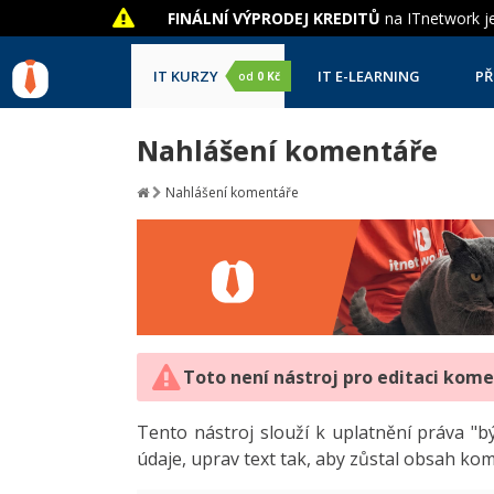
FINÁLNÍ VÝPRODEJ KREDITŮ
na ITnetwork je
IT KURZY
IT E-LEARNING
PŘ
od
0 Kč
Nahlášení komentáře
Nahlášení komentáře
Toto není nástroj pro editaci kom
Tento nástroj slouží k uplatnění práva 
údaje, uprav text tak, aby zůstal obsah ko