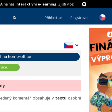
MA
na náš
interaktivní e-learning
.
Zjisti více:
Přihlásit se
Registrovat
t na home-office.
 více...
eny
.
uvedený komentář obsahuje v
textu
osobní