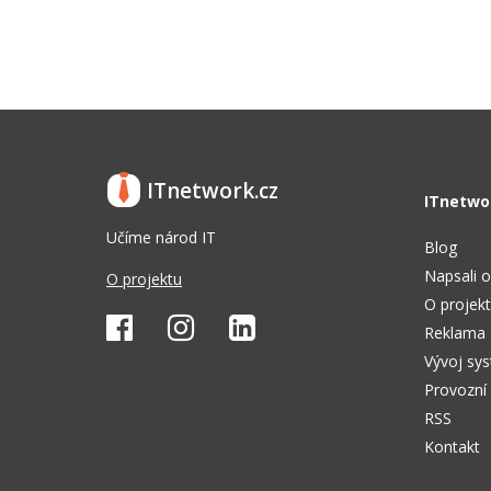
ITnetwork.cz
ITnetwo
Učíme národ IT
Blog
Napsali o
O projektu
O projek
Reklama
Vývoj sy
Provozní
RSS
Kontakt