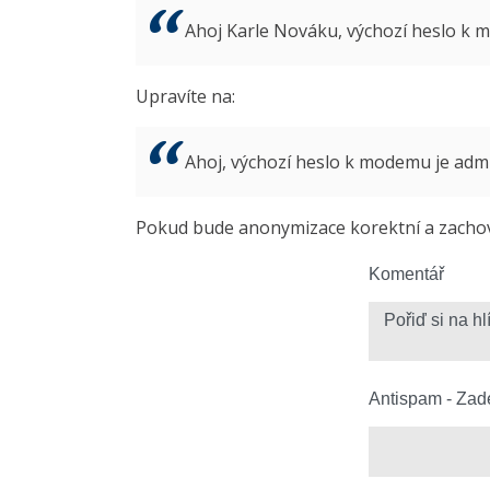
Ahoj Karle Nováku, výchozí heslo k
Upravíte na:
Ahoj, výchozí heslo k modemu je ad
Pokud bude anonymizace korektní a zachová
Komentář
Antispam - Zade