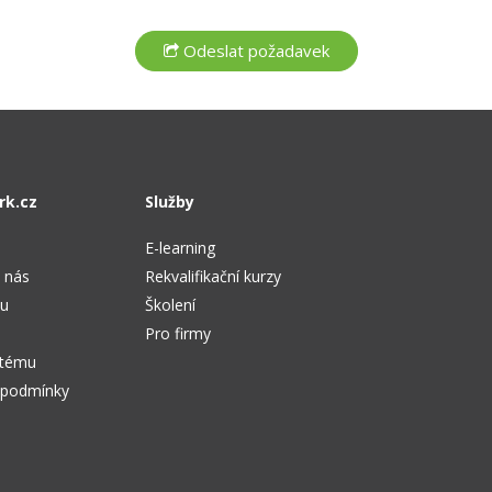
rk.cz
Služby
E-learning
 nás
Rekvalifikační kurzy
tu
Školení
Pro firmy
stému
 podmínky