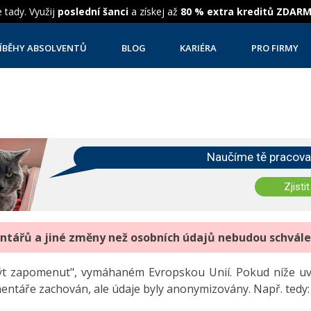
 tady. Využij
poslední šanci
a získej až
80 % extra kreditů ZDAR
ÍBĚHY ABSOLVENTŮ
BLOG
KARIÉRA
PRO FIRMY
Naučíme tě pracova
Zjistit
entářů a jiné změny než osobních údajů nebudou schvál
"být zapomenut", vymáhaném Evropskou Unií. Pokud níže 
mentáře zachován, ale údaje byly anonymizovány. Např. tedy: