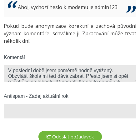
Video
Ahoj, výchozí heslo k modemu je admin123
-41%
Copywriter
Algoritmy
Time management
Ostatní
-10%
Pokud bude anonymizace korektní a zachová původní
WordPress specialista
Umělá inteligence (AI)
Windows
Fórum
význam komentáře, schválíme ji. Zpracování může trvat
několik dní.
SEO specialista
Pro děti
Linux
Více
Komentář
Sítě
Fórum
Kybernetická bezpečnost
Elektronický podpis
Antispam - Zadej aktuální rok
Fórum