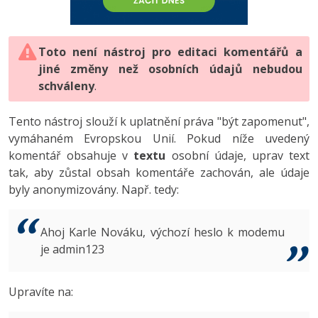
-80%
Vývojář mobilních aplikací
-80%
Python
Digitální gramotnost
Photoshop
HTML5, CSS3, Bootstrap, SEO
PHP
-80%
-30%
Specialista na AI a bigdata
-80%
JavaScript
Marketing
Toto není nástroj pro editaci komentářů a
Adobe Illustrator
SQL a databáze
JavaScript
jiné změny než osobních údajů nebudou
-80%
C# Game developer
-30%
PHP
WordPress
schváleny
Adobe Lightroom
.
Testování a verzování
Python
-80%
-30%
Webdesigner
-15%
C++
SEO
Adobe XD
Tento nástroj slouží k uplatnění práva "být zapomenut",
UML a návrhové vzory
HTML / CSS
vymáhaném Evropskou Unií. Pokud níže uvedený
-80%
Tester
-25%
Swift
UX
Adobe InDesign
komentář obsahuje v
textu
osobní údaje, uprav text
React
UML a návrhové vzory
tak, aby zůstal obsah komentáře zachován, ale údaje
-80%
Systémový administrátor
Kotlin
Business
Adobe After Effects
byly anonymizovány. Např. tedy:
Spring
MySQL/MariaDB
-80%
-25%
Grafik / UX/UI návrhář
-80%
C
Kryptoměny
Blender
ASP.NET MVC
MS-SQL
Ahoj Karle Nováku, výchozí heslo k modemu
-30%
3D grafik
VB.NET
je admin123
Copywriting
Inkscape
Django
SQLite
-80%
Projektový manažer
-80%
SQL
MS Office
Fotografování
Upravíte na:
Best practices
-80%
Databázový analytik
Návrh SW
Google Dokumenty