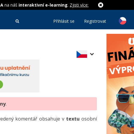
MA
na náš
interaktivní e-learning
.
Zjisti více:
Přihlásit se
Registrovat
eny
.
uvedený komentář obsahuje v
textu
osobní