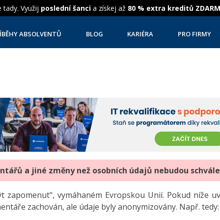
 tady. Využij
poslední šanci
a získej až
80 % extra kreditů ZDAR
ÍBĚHY ABSOLVENTŮ
BLOG
KARIÉRA
PRO FIRMY
entářů a jiné změny než osobních údajů nebudou schvál
"být zapomenut", vymáhaném Evropskou Unií. Pokud níže 
mentáře zachován, ale údaje byly anonymizovány. Např. tedy: