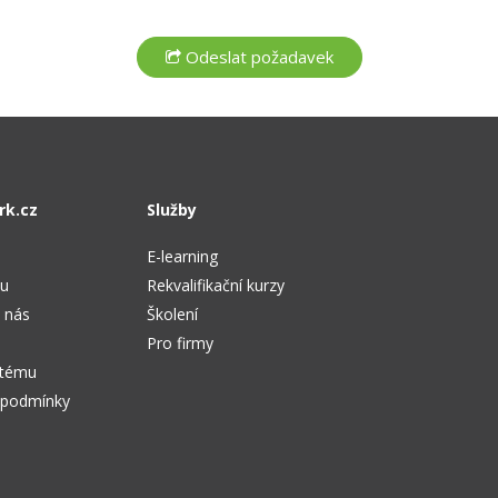
rk.cz
Služby
E-learning
tu
Rekvalifikační kurzy
 nás
Školení
Pro firmy
stému
 podmínky