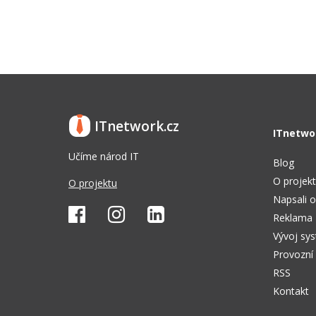
ITnetwork.cz
ITnetwo
Učíme národ IT
Blog
O projek
O projektu
Napsali o
Reklama
Vývoj sy
Provozní
RSS
Kontakt