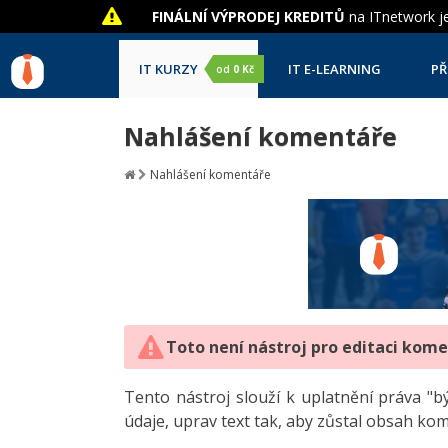
FINÁLNÍ VÝPRODEJ KREDITŮ
na ITnetwork je
IT KURZY
IT E-LEARNING
PŘ
od
0 Kč
Nahlášení komentáře
Nahlášení komentáře
Toto není nástroj pro editaci kom
Tento nástroj slouží k uplatnění práva 
údaje, uprav text tak, aby zůstal obsah ko