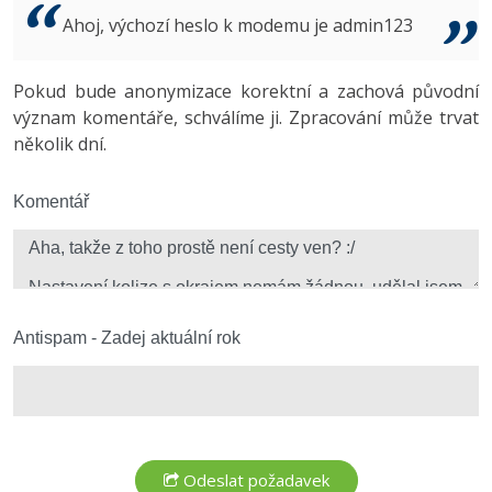
Video
Ahoj, výchozí heslo k modemu je admin123
-41%
Copywriter
Algoritmy
Time management
Ostatní
-10%
Pokud bude anonymizace korektní a zachová původní
WordPress specialista
Umělá inteligence (AI)
Windows
Fórum
význam komentáře, schválíme ji. Zpracování může trvat
několik dní.
SEO specialista
Pro děti
Linux
Více
Komentář
Sítě
Fórum
Kybernetická bezpečnost
Elektronický podpis
Antispam - Zadej aktuální rok
Fórum