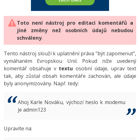
-80%
Vývojář mobilních aplikací
-80%
Python
Digitální gramotnost
Photoshop
HTML5, CSS3, Bootstrap, SEO
PHP
-80%
-30%
Specialista na AI a bigdata
-80%
JavaScript
Marketing
Toto není nástroj pro editaci komentářů a
Adobe Illustrator
SQL a databáze
JavaScript
jiné změny než osobních údajů nebudou
-80%
C# Game developer
-30%
PHP
WordPress
schváleny
Adobe Lightroom
.
Testování a verzování
Python
-80%
-30%
Webdesigner
-15%
C++
SEO
Adobe XD
Tento nástroj slouží k uplatnění práva "být zapomenut",
UML a návrhové vzory
HTML / CSS
vymáhaném Evropskou Unií. Pokud níže uvedený
-80%
Tester
-25%
Swift
UX
Adobe InDesign
komentář obsahuje v
textu
osobní údaje, uprav text
React
UML a návrhové vzory
tak, aby zůstal obsah komentáře zachován, ale údaje
-80%
Systémový administrátor
Kotlin
Business
Adobe After Effects
byly anonymizovány. Např. tedy:
Spring
MySQL/MariaDB
-80%
-25%
Grafik / UX/UI návrhář
-80%
C
Kryptoměny
Blender
ASP.NET MVC
MS-SQL
Ahoj Karle Nováku, výchozí heslo k modemu
-30%
3D grafik
VB.NET
je admin123
Copywriting
Inkscape
Django
SQLite
-80%
Projektový manažer
-80%
SQL
MS Office
Fotografování
Upravíte na:
Best practices
-80%
Databázový analytik
Návrh SW
Google Dokumenty