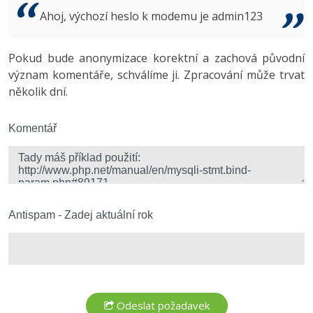
Video
Ahoj, výchozí heslo k modemu je admin123
-41%
Copywriter
Algoritmy
Time management
Ostatní
-10%
Pokud bude anonymizace korektní a zachová původní
WordPress specialista
Umělá inteligence (AI)
Windows
Fórum
význam komentáře, schválíme ji. Zpracování může trvat
několik dní.
SEO specialista
Pro děti
Linux
Více
Komentář
Sítě
Fórum
Kybernetická bezpečnost
Elektronický podpis
Antispam - Zadej aktuální rok
Fórum