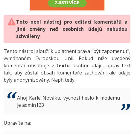
-80%
Vývojář mobilních aplikací
-80%
Python
Digitální gramotnost
Photoshop
HTML5, CSS3, Bootstrap, SEO
PHP
-80%
-30%
Specialista na AI a bigdata
-80%
JavaScript
Marketing
Toto není nástroj pro editaci komentářů a
Adobe Illustrator
SQL a databáze
JavaScript
jiné změny než osobních údajů nebudou
-80%
C# Game developer
-30%
PHP
WordPress
schváleny
Adobe Lightroom
.
Testování a verzování
Python
-80%
-30%
Webdesigner
-15%
C++
SEO
Adobe XD
Tento nástroj slouží k uplatnění práva "být zapomenut",
UML a návrhové vzory
HTML / CSS
vymáhaném Evropskou Unií. Pokud níže uvedený
-80%
Tester
-25%
Swift
UX
Adobe InDesign
komentář obsahuje v
textu
osobní údaje, uprav text
React
UML a návrhové vzory
tak, aby zůstal obsah komentáře zachován, ale údaje
-80%
Systémový administrátor
Kotlin
Business
Adobe After Effects
byly anonymizovány. Např. tedy:
Spring
MySQL/MariaDB
-80%
-25%
Grafik / UX/UI návrhář
-80%
C
Kryptoměny
Blender
ASP.NET MVC
MS-SQL
Ahoj Karle Nováku, výchozí heslo k modemu
-30%
3D grafik
VB.NET
je admin123
Copywriting
Inkscape
Django
SQLite
-80%
Projektový manažer
-80%
SQL
MS Office
Fotografování
Upravíte na:
Best practices
-80%
Databázový analytik
Návrh SW
Google Dokumenty