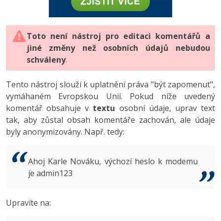
-80%
Vývojář mobilních aplikací
-80%
Python
Digitální gramotnost
Photoshop
HTML5, CSS3, Bootstrap, SEO
PHP
-80%
-30%
Specialista na AI a bigdata
-80%
JavaScript
Marketing
Toto není nástroj pro editaci komentářů a
Adobe Illustrator
SQL a databáze
JavaScript
jiné změny než osobních údajů nebudou
-80%
C# Game developer
-30%
PHP
WordPress
schváleny
Adobe Lightroom
.
Testování a verzování
Python
-80%
-30%
Webdesigner
-15%
C++
SEO
Adobe XD
Tento nástroj slouží k uplatnění práva "být zapomenut",
UML a návrhové vzory
HTML / CSS
vymáhaném Evropskou Unií. Pokud níže uvedený
-80%
Tester
-25%
Swift
UX
Adobe InDesign
komentář obsahuje v
textu
osobní údaje, uprav text
React
UML a návrhové vzory
tak, aby zůstal obsah komentáře zachován, ale údaje
-80%
Systémový administrátor
Kotlin
Business
Adobe After Effects
byly anonymizovány. Např. tedy:
Spring
MySQL/MariaDB
-80%
-25%
Grafik / UX/UI návrhář
-80%
C
Kryptoměny
Blender
ASP.NET MVC
MS-SQL
Ahoj Karle Nováku, výchozí heslo k modemu
-30%
3D grafik
VB.NET
je admin123
Copywriting
Inkscape
Django
SQLite
-80%
Projektový manažer
-80%
SQL
MS Office
Fotografování
Upravíte na:
Best practices
-80%
Databázový analytik
Návrh SW
Google Dokumenty