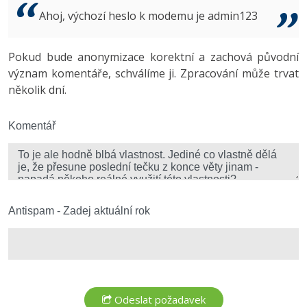
Video
Ahoj, výchozí heslo k modemu je admin123
-41%
Copywriter
Algoritmy
Time management
Ostatní
-10%
Pokud bude anonymizace korektní a zachová původní
WordPress specialista
Umělá inteligence (AI)
Windows
Fórum
význam komentáře, schválíme ji. Zpracování může trvat
několik dní.
SEO specialista
Pro děti
Linux
Více
Komentář
Sítě
Fórum
Kybernetická bezpečnost
Elektronický podpis
Antispam - Zadej aktuální rok
Fórum