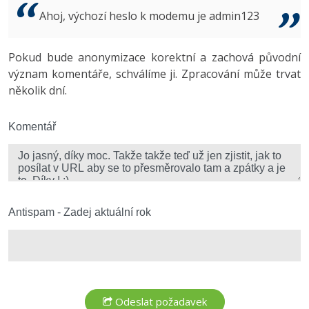
Video
Ahoj, výchozí heslo k modemu je admin123
-41%
Copywriter
Algoritmy
Time management
Ostatní
-10%
Pokud bude anonymizace korektní a zachová původní
WordPress specialista
Umělá inteligence (AI)
Windows
Fórum
význam komentáře, schválíme ji. Zpracování může trvat
několik dní.
SEO specialista
Pro děti
Linux
Více
Komentář
Sítě
Fórum
Kybernetická bezpečnost
Elektronický podpis
Antispam - Zadej aktuální rok
Fórum