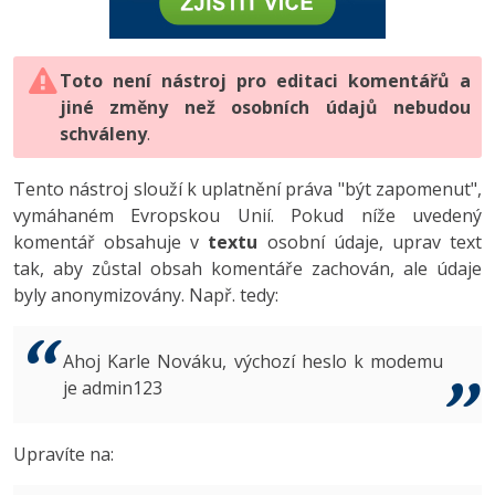
-80%
Vývojář mobilních aplikací
-80%
Python
Digitální gramotnost
Photoshop
HTML5, CSS3, Bootstrap, SEO
PHP
-80%
-30%
Specialista na AI a bigdata
-80%
JavaScript
Marketing
Toto není nástroj pro editaci komentářů a
Adobe Illustrator
SQL a databáze
JavaScript
jiné změny než osobních údajů nebudou
-80%
C# Game developer
-30%
PHP
WordPress
schváleny
Adobe Lightroom
.
Testování a verzování
Python
-80%
-30%
Webdesigner
-15%
C++
SEO
Adobe XD
Tento nástroj slouží k uplatnění práva "být zapomenut",
UML a návrhové vzory
HTML / CSS
vymáhaném Evropskou Unií. Pokud níže uvedený
-80%
Tester
-25%
Swift
UX
Adobe InDesign
komentář obsahuje v
textu
osobní údaje, uprav text
React
UML a návrhové vzory
tak, aby zůstal obsah komentáře zachován, ale údaje
-80%
Systémový administrátor
Kotlin
Business
Adobe After Effects
byly anonymizovány. Např. tedy:
Spring
MySQL/MariaDB
-80%
-25%
Grafik / UX/UI návrhář
-80%
C
Kryptoměny
Blender
ASP.NET MVC
MS-SQL
Ahoj Karle Nováku, výchozí heslo k modemu
-30%
3D grafik
VB.NET
je admin123
Copywriting
Inkscape
Django
SQLite
-80%
Projektový manažer
-80%
SQL
MS Office
Fotografování
Upravíte na:
Best practices
-80%
Databázový analytik
Návrh SW
Google Dokumenty