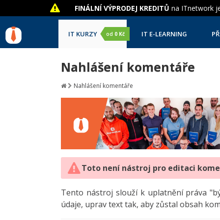
FINÁLNÍ VÝPRODEJ KREDITŮ
na ITnetwork je
IT KURZY
IT E-LEARNING
PŘ
od
0 Kč
Nahlášení komentáře
Nahlášení komentáře
Toto není nástroj pro editaci kom
Tento nástroj slouží k uplatnění práva 
údaje, uprav text tak, aby zůstal obsah ko