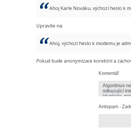
Ahoj Karle Nováku, výchozí heslo k
Upravíte na:
Ahoj, výchozí heslo k modemu je ad
Pokud bude anonymizace korektní a zachová
Komentář
Antispam - Zade