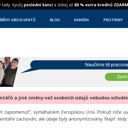
 tady. Využij
poslední šanci
a získej až
80 % extra kreditů ZDAR
ÍBĚHY ABSOLVENTŮ
BLOG
KARIÉRA
PRO FIRMY
Naučíme tě pracova
Zjistit
entářů a jiné změny než osobních údajů nebudou schvál
"být zapomenut", vymáhaném Evropskou Unií. Pokud níže 
mentáře zachován, ale údaje byly anonymizovány. Např. tedy: