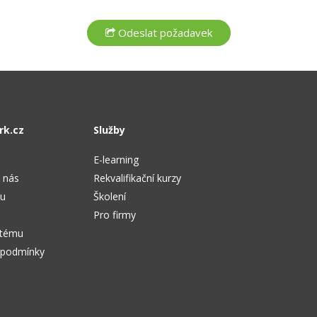
rk.cz
Služby
E-learning
 nás
Rekvalifikační kurzy
tu
Školení
Pro firmy
stému
 podmínky