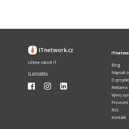
ITnetwork.cz
ITnetwo
Učíme národ IT
Blog
Napsali o
O projektu
O projek
Reklama
Vývoj sy
Provozní
RSS
Kontakt