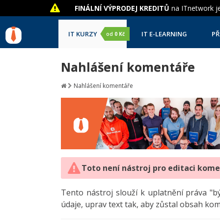
FINÁLNÍ VÝPRODEJ KREDITŮ
na ITnetwork je
IT KURZY
IT E-LEARNING
PŘ
od
0 Kč
Nahlášení komentáře
Nahlášení komentáře
Toto není nástroj pro editaci kom
Tento nástroj slouží k uplatnění práva 
údaje, uprav text tak, aby zůstal obsah ko