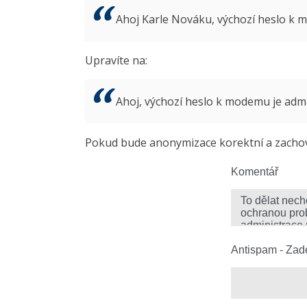
Ahoj Karle Nováku, výchozí heslo k
Upravíte na:
Ahoj, výchozí heslo k modemu je ad
Pokud bude anonymizace korektní a zachová
Komentář
Antispam - Zade