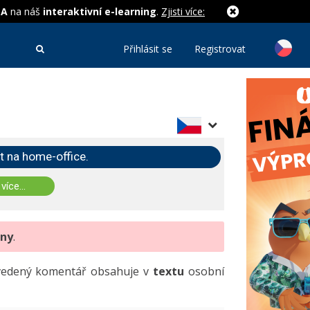
MA
na náš
interaktivní e-learning
.
Zjisti více:
Přihlásit se
Registrovat
t na home-office.
 více...
eny
.
uvedený komentář obsahuje v
textu
osobní