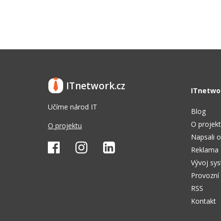
ITnetwork.cz
ITnetwo
Učíme národ IT
Blog
O projek
O projektu
Napsali o
Reklama
Vývoj sy
Provozní
RSS
Kontakt