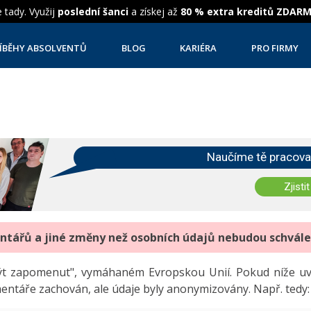
 tady. Využij
poslední šanci
a získej až
80 % extra kreditů ZDAR
ÍBĚHY ABSOLVENTŮ
BLOG
KARIÉRA
PRO FIRMY
Naučíme tě pracova
Zjistit
entářů a jiné změny než osobních údajů nebudou schvál
"být zapomenut", vymáhaném Evropskou Unií. Pokud níže 
mentáře zachován, ale údaje byly anonymizovány. Např. tedy: