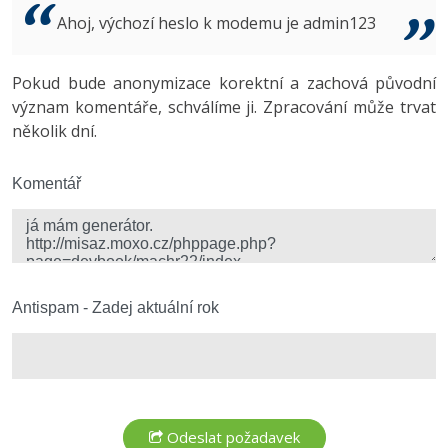
Video
Ahoj, výchozí heslo k modemu je admin123
-41%
Copywriter
Algoritmy
Time management
Ostatní
-10%
Pokud bude anonymizace korektní a zachová původní
WordPress specialista
Umělá inteligence (AI)
Windows
Fórum
význam komentáře, schválíme ji. Zpracování může trvat
několik dní.
SEO specialista
Pro děti
Linux
Více
Komentář
Sítě
Fórum
Kybernetická bezpečnost
Elektronický podpis
Antispam - Zadej aktuální rok
Fórum