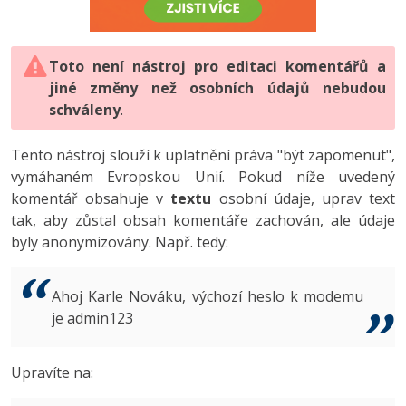
-80%
Vývojář mobilních aplikací
-80%
Python
Digitální gramotnost
Photoshop
HTML5, CSS3, Bootstrap, SEO
PHP
-80%
-30%
Specialista na AI a bigdata
-80%
JavaScript
Marketing
Toto není nástroj pro editaci komentářů a
Adobe Illustrator
SQL a databáze
JavaScript
jiné změny než osobních údajů nebudou
-80%
C# Game developer
-30%
PHP
WordPress
schváleny
Adobe Lightroom
.
Testování a verzování
Python
-80%
-30%
Webdesigner
-15%
C++
SEO
Adobe XD
Tento nástroj slouží k uplatnění práva "být zapomenut",
UML a návrhové vzory
HTML / CSS
vymáhaném Evropskou Unií. Pokud níže uvedený
-80%
Tester
-25%
Swift
UX
Adobe InDesign
komentář obsahuje v
textu
osobní údaje, uprav text
React
UML a návrhové vzory
tak, aby zůstal obsah komentáře zachován, ale údaje
-80%
Systémový administrátor
Kotlin
Business
Adobe After Effects
byly anonymizovány. Např. tedy:
Spring
MySQL/MariaDB
-80%
-25%
Grafik / UX/UI návrhář
-80%
C
Kryptoměny
Blender
ASP.NET MVC
MS-SQL
Ahoj Karle Nováku, výchozí heslo k modemu
-30%
3D grafik
VB.NET
je admin123
Copywriting
Inkscape
Django
SQLite
-80%
Projektový manažer
-80%
SQL
MS Office
Fotografování
Upravíte na:
Best practices
-80%
Databázový analytik
Návrh SW
Google Dokumenty