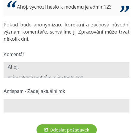
Video
Ahoj, výchozí heslo k modemu je admin123
-41%
Copywriter
Algoritmy
Time management
Ostatní
-10%
Pokud bude anonymizace korektní a zachová původní
WordPress specialista
Umělá inteligence (AI)
Windows
Fórum
význam komentáře, schválíme ji. Zpracování může trvat
několik dní.
SEO specialista
Pro děti
Linux
Více
Komentář
Sítě
Fórum
Kybernetická bezpečnost
Elektronický podpis
Antispam - Zadej aktuální rok
Fórum