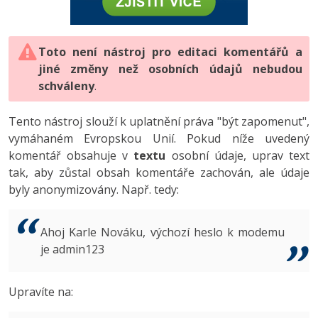
-80%
Vývojář mobilních aplikací
-80%
Python
Digitální gramotnost
Photoshop
HTML5, CSS3, Bootstrap, SEO
PHP
-80%
-30%
Specialista na AI a bigdata
-80%
JavaScript
Marketing
Toto není nástroj pro editaci komentářů a
Adobe Illustrator
SQL a databáze
JavaScript
jiné změny než osobních údajů nebudou
-80%
C# Game developer
-30%
PHP
WordPress
schváleny
Adobe Lightroom
.
Testování a verzování
Python
-80%
-30%
Webdesigner
-15%
C++
SEO
Adobe XD
Tento nástroj slouží k uplatnění práva "být zapomenut",
UML a návrhové vzory
HTML / CSS
vymáhaném Evropskou Unií. Pokud níže uvedený
-80%
Tester
-25%
Swift
UX
Adobe InDesign
komentář obsahuje v
textu
osobní údaje, uprav text
React
UML a návrhové vzory
tak, aby zůstal obsah komentáře zachován, ale údaje
-80%
Systémový administrátor
Kotlin
Business
Adobe After Effects
byly anonymizovány. Např. tedy:
Spring
MySQL/MariaDB
-80%
-25%
Grafik / UX/UI návrhář
-80%
C
Kryptoměny
Blender
ASP.NET MVC
MS-SQL
Ahoj Karle Nováku, výchozí heslo k modemu
-30%
3D grafik
VB.NET
je admin123
Copywriting
Inkscape
Django
SQLite
-80%
Projektový manažer
-80%
SQL
MS Office
Fotografování
Upravíte na:
Best practices
-80%
Databázový analytik
Návrh SW
Google Dokumenty