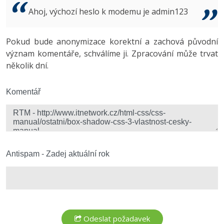
Video
Ahoj, výchozí heslo k modemu je admin123
-41%
Copywriter
Algoritmy
Time management
Ostatní
-10%
Pokud bude anonymizace korektní a zachová původní
WordPress specialista
Umělá inteligence (AI)
Windows
Fórum
význam komentáře, schválíme ji. Zpracování může trvat
několik dní.
SEO specialista
Pro děti
Linux
Více
Komentář
Sítě
Fórum
Kybernetická bezpečnost
Elektronický podpis
Antispam - Zadej aktuální rok
Fórum