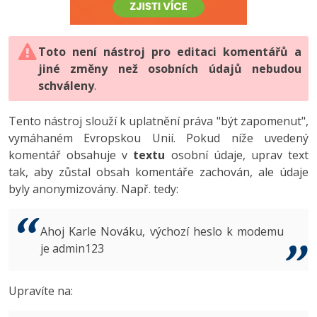
-80%
Vývojář mobilních aplikací
-80%
Python
Digitální gramotnost
Photoshop
HTML5, CSS3, Bootstrap, SEO
PHP
-80%
-30%
Specialista na AI a bigdata
-80%
JavaScript
Marketing
Toto není nástroj pro editaci komentářů a
Adobe Illustrator
SQL a databáze
JavaScript
jiné změny než osobních údajů nebudou
-80%
C# Game developer
-30%
PHP
WordPress
schváleny
Adobe Lightroom
.
Testování a verzování
Python
-80%
-30%
Webdesigner
-15%
C++
SEO
Adobe XD
Tento nástroj slouží k uplatnění práva "být zapomenut",
UML a návrhové vzory
HTML / CSS
vymáhaném Evropskou Unií. Pokud níže uvedený
-80%
Tester
-25%
Swift
UX
Adobe InDesign
komentář obsahuje v
textu
osobní údaje, uprav text
React
UML a návrhové vzory
tak, aby zůstal obsah komentáře zachován, ale údaje
-80%
Systémový administrátor
Kotlin
Business
Adobe After Effects
byly anonymizovány. Např. tedy:
Spring
MySQL/MariaDB
-80%
-25%
Grafik / UX/UI návrhář
-80%
C
Kryptoměny
Blender
ASP.NET MVC
MS-SQL
Ahoj Karle Nováku, výchozí heslo k modemu
-30%
3D grafik
VB.NET
je admin123
Copywriting
Inkscape
Django
SQLite
-80%
Projektový manažer
-80%
SQL
MS Office
Fotografování
Upravíte na:
Best practices
-80%
Databázový analytik
Návrh SW
Google Dokumenty