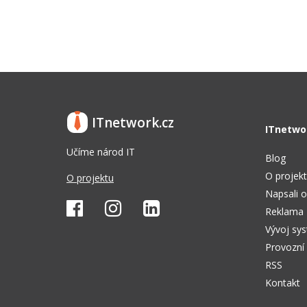
ITnetwork.cz
ITnetwo
Učíme národ IT
Blog
O projek
O projektu
Napsali o
Reklama
Vývoj sy
Provozní
RSS
Kontakt