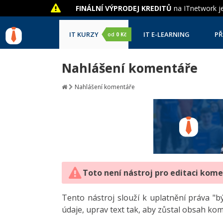
FINÁLNÍ VÝPRODEJ KREDITŮ
na ITnetwork je
IT KURZY
IT E-LEARNING
PŘ
od
0 Kč
Nahlášení komentáře
Nahlášení komentáře
Toto není nástroj pro editaci kom
Tento nástroj slouží k uplatnění práva 
údaje, uprav text tak, aby zůstal obsah ko