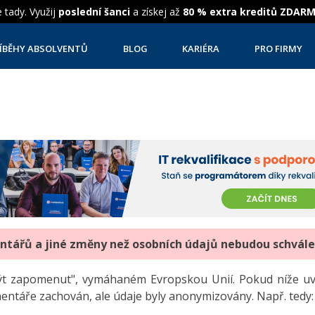
 tady. Využij
poslední šanci
a získej až
80 % extra kreditů ZDAR
ÍBĚHY ABSOLVENTŮ
BLOG
KARIÉRA
PRO FIRMY
entářů a jiné změny než osobních údajů nebudou schvál
"být zapomenut", vymáhaném Evropskou Unií. Pokud níže 
mentáře zachován, ale údaje byly anonymizovány. Např. tedy: