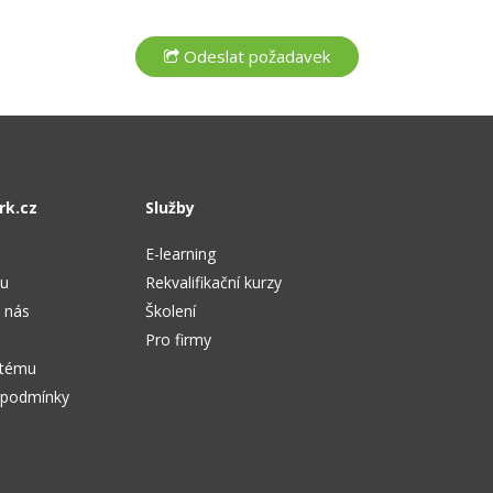
rk.cz
Služby
E-learning
tu
Rekvalifikační kurzy
 nás
Školení
Pro firmy
stému
 podmínky