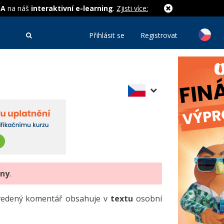
MA
na náš
interaktivní e-learning
.
Zjisti více:
Přihlásit se
Registrovat
eny
.
uvedený komentář obsahuje v
textu
osobní