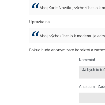
Ahoj Karle Nováku, výchozí heslo k
Upravíte na:
Ahoj, výchozí heslo k modemu je ad
Pokud bude anonymizace korektní a zachová
Komentář
Antispam - Zade