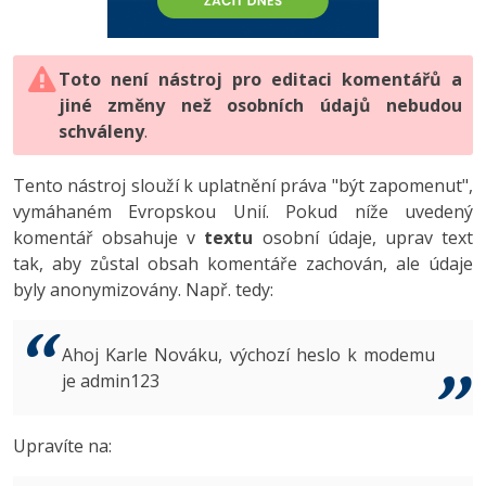
-80%
Vývojář mobilních aplikací
-80%
Python
Digitální gramotnost
Photoshop
HTML5, CSS3, Bootstrap, SEO
PHP
-80%
-30%
Specialista na AI a bigdata
-80%
JavaScript
Marketing
Toto není nástroj pro editaci komentářů a
Adobe Illustrator
SQL a databáze
JavaScript
jiné změny než osobních údajů nebudou
-80%
C# Game developer
-30%
PHP
WordPress
schváleny
Adobe Lightroom
.
Testování a verzování
Python
-80%
-30%
Webdesigner
-15%
C++
SEO
Adobe XD
Tento nástroj slouží k uplatnění práva "být zapomenut",
UML a návrhové vzory
HTML / CSS
vymáhaném Evropskou Unií. Pokud níže uvedený
-80%
Tester
-25%
Swift
UX
Adobe InDesign
komentář obsahuje v
textu
osobní údaje, uprav text
React
UML a návrhové vzory
tak, aby zůstal obsah komentáře zachován, ale údaje
-80%
Systémový administrátor
Kotlin
Business
Adobe After Effects
byly anonymizovány. Např. tedy:
Spring
MySQL/MariaDB
-80%
-25%
Grafik / UX/UI návrhář
-80%
C
Kryptoměny
Blender
ASP.NET MVC
MS-SQL
Ahoj Karle Nováku, výchozí heslo k modemu
-30%
3D grafik
VB.NET
je admin123
Copywriting
Inkscape
Django
SQLite
-80%
Projektový manažer
-80%
SQL
MS Office
Fotografování
Upravíte na:
Best practices
-80%
Databázový analytik
Návrh SW
Google Dokumenty