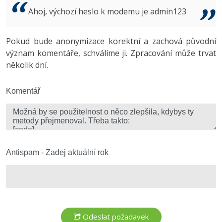
Video
Ahoj, výchozí heslo k modemu je admin123
-41%
Copywriter
Algoritmy
Time management
Ostatní
-10%
Pokud bude anonymizace korektní a zachová původní
WordPress specialista
Umělá inteligence (AI)
Windows
Fórum
význam komentáře, schválíme ji. Zpracování může trvat
několik dní.
SEO specialista
Pro děti
Linux
Více
Komentář
Sítě
Fórum
Kybernetická bezpečnost
Elektronický podpis
Antispam - Zadej aktuální rok
Fórum