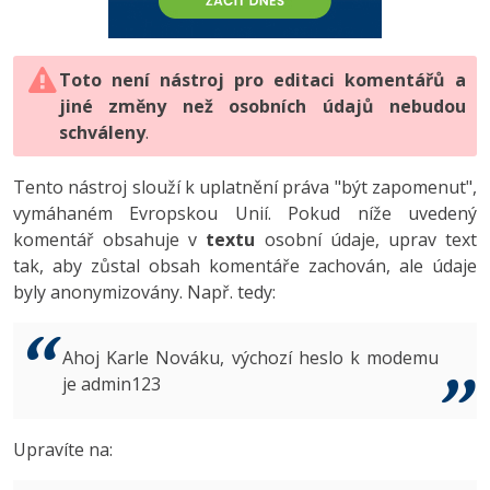
-80%
Vývojář mobilních aplikací
-80%
Python
Digitální gramotnost
Photoshop
HTML5, CSS3, Bootstrap, SEO
PHP
-80%
-30%
Specialista na AI a bigdata
-80%
JavaScript
Marketing
Toto není nástroj pro editaci komentářů a
Adobe Illustrator
SQL a databáze
JavaScript
jiné změny než osobních údajů nebudou
-80%
C# Game developer
-30%
PHP
WordPress
schváleny
Adobe Lightroom
.
Testování a verzování
Python
-80%
-30%
Webdesigner
-15%
C++
SEO
Adobe XD
Tento nástroj slouží k uplatnění práva "být zapomenut",
UML a návrhové vzory
HTML / CSS
vymáhaném Evropskou Unií. Pokud níže uvedený
-80%
Tester
-25%
Swift
UX
Adobe InDesign
komentář obsahuje v
textu
osobní údaje, uprav text
React
UML a návrhové vzory
tak, aby zůstal obsah komentáře zachován, ale údaje
-80%
Systémový administrátor
Kotlin
Business
Adobe After Effects
byly anonymizovány. Např. tedy:
Spring
MySQL/MariaDB
-80%
-25%
Grafik / UX/UI návrhář
-80%
C
Kryptoměny
Blender
ASP.NET MVC
MS-SQL
Ahoj Karle Nováku, výchozí heslo k modemu
-30%
3D grafik
VB.NET
je admin123
Copywriting
Inkscape
Django
SQLite
-80%
Projektový manažer
-80%
SQL
MS Office
Fotografování
Upravíte na:
Best practices
-80%
Databázový analytik
Návrh SW
Google Dokumenty