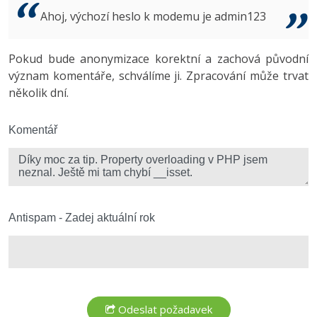
Video
Ahoj, výchozí heslo k modemu je admin123
-41%
Copywriter
Algoritmy
Time management
Ostatní
-10%
Pokud bude anonymizace korektní a zachová původní
WordPress specialista
Umělá inteligence (AI)
Windows
Fórum
význam komentáře, schválíme ji. Zpracování může trvat
několik dní.
SEO specialista
Pro děti
Linux
Více
Komentář
Sítě
Fórum
Kybernetická bezpečnost
Elektronický podpis
Antispam - Zadej aktuální rok
Fórum