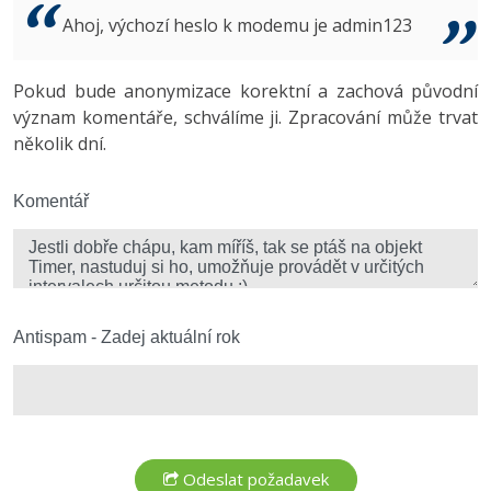
Video
Ahoj, výchozí heslo k modemu je admin123
-41%
Copywriter
Algoritmy
Time management
Ostatní
-10%
Pokud bude anonymizace korektní a zachová původní
WordPress specialista
Umělá inteligence (AI)
Windows
Fórum
význam komentáře, schválíme ji. Zpracování může trvat
několik dní.
SEO specialista
Pro děti
Linux
Více
Komentář
Sítě
Fórum
Kybernetická bezpečnost
Elektronický podpis
Antispam - Zadej aktuální rok
Fórum