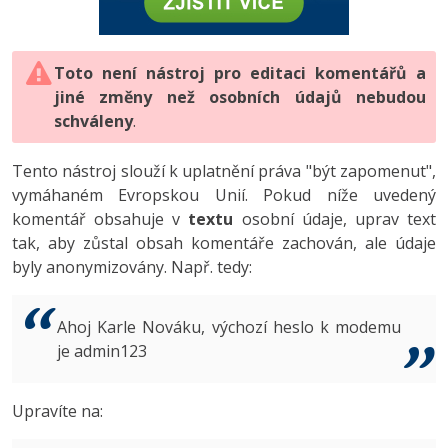
-80%
Vývojář mobilních aplikací
-80%
Python
Digitální gramotnost
Photoshop
HTML5, CSS3, Bootstrap, SEO
PHP
-80%
-30%
Specialista na AI a bigdata
-80%
JavaScript
Marketing
Toto není nástroj pro editaci komentářů a
Adobe Illustrator
SQL a databáze
JavaScript
jiné změny než osobních údajů nebudou
-80%
C# Game developer
-30%
PHP
WordPress
schváleny
Adobe Lightroom
.
Testování a verzování
Python
-80%
-30%
Webdesigner
-15%
C++
SEO
Adobe XD
Tento nástroj slouží k uplatnění práva "být zapomenut",
UML a návrhové vzory
HTML / CSS
vymáhaném Evropskou Unií. Pokud níže uvedený
-80%
Tester
-25%
Swift
UX
Adobe InDesign
komentář obsahuje v
textu
osobní údaje, uprav text
React
UML a návrhové vzory
tak, aby zůstal obsah komentáře zachován, ale údaje
-80%
Systémový administrátor
Kotlin
Business
Adobe After Effects
byly anonymizovány. Např. tedy:
Spring
MySQL/MariaDB
-80%
-25%
Grafik / UX/UI návrhář
-80%
C
Kryptoměny
Blender
ASP.NET MVC
MS-SQL
Ahoj Karle Nováku, výchozí heslo k modemu
-30%
3D grafik
VB.NET
je admin123
Copywriting
Inkscape
Django
SQLite
-80%
Projektový manažer
-80%
SQL
MS Office
Fotografování
Upravíte na:
Best practices
-80%
Databázový analytik
Návrh SW
Google Dokumenty