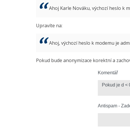
Ahoj Karle Nováku, výchozí heslo k
Upravíte na:
Ahoj, výchozí heslo k modemu je ad
Pokud bude anonymizace korektní a zachová
Komentář
Antispam - Zade