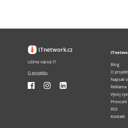
ITnetwork.cz
ITnetwo
Učíme národ IT
Blog
O projek
O projektu
Napsali o
Reklama
Vývoj sy
Provozní
RSS
Kontakt