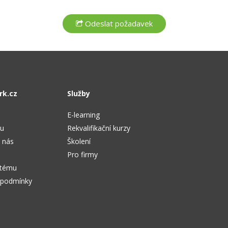
rk.cz
Služby
E-learning
tu
Rekvalifikační kurzy
 nás
Školení
Pro firmy
stému
 podmínky