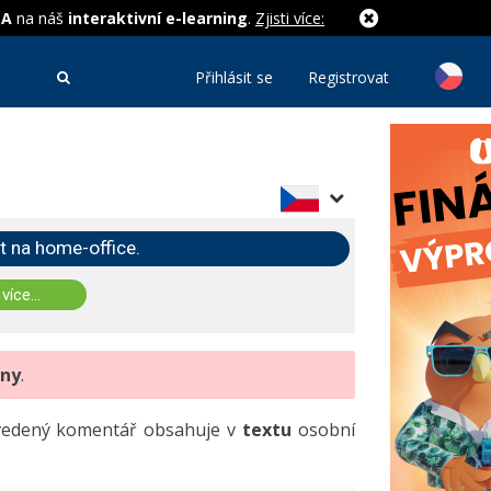
MA
na náš
interaktivní e-learning
.
Zjisti více:
Přihlásit se
Registrovat
t na home-office.
 více...
eny
.
uvedený komentář obsahuje v
textu
osobní