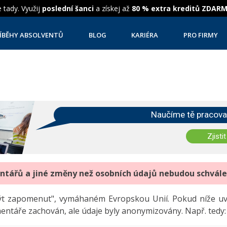
 tady. Využij
poslední šanci
a získej až
80 % extra kreditů ZDAR
ÍBĚHY ABSOLVENTŮ
BLOG
KARIÉRA
PRO FIRMY
Naučíme tě pracova
Zjistit
entářů a jiné změny než osobních údajů nebudou schvál
"být zapomenut", vymáhaném Evropskou Unií. Pokud níže 
mentáře zachován, ale údaje byly anonymizovány. Např. tedy: