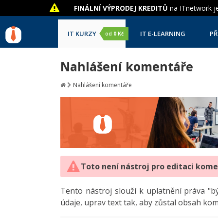
FINÁLNÍ VÝPRODEJ KREDITŮ
na ITnetwork je
IT KURZY
IT E-LEARNING
PŘ
od
0 Kč
Nahlášení komentáře
Nahlášení komentáře
Toto není nástroj pro editaci kom
Tento nástroj slouží k uplatnění práva 
údaje, uprav text tak, aby zůstal obsah ko