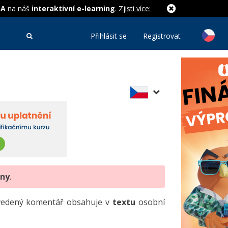
MA
na náš
interaktivní e-learning
.
Zjisti více:
Přihlásit se
Registrovat
eny
.
uvedený komentář obsahuje v
textu
osobní