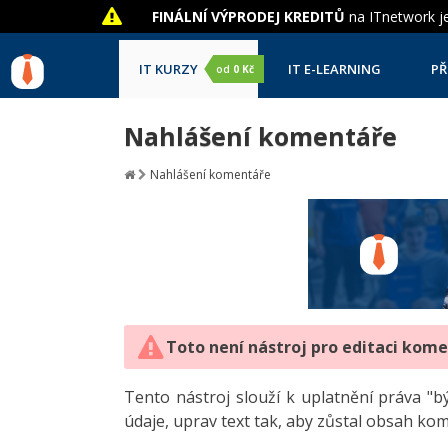
FINÁLNÍ VÝPRODEJ KREDITŮ
na ITnetwork je
IT KURZY
IT E-LEARNING
PŘ
od
0 Kč
Nahlášení komentáře
Nahlášení komentáře
Toto není nástroj pro editaci kom
Tento nástroj slouží k uplatnění práva 
údaje, uprav text tak, aby zůstal obsah ko