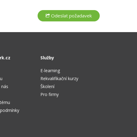
rk.cz
Služby
E-learning
tu
Rekvalifikační kurzy
 nás
Školení
Pro firmy
stému
 podmínky