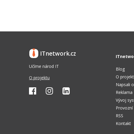
ITnetwork.cz
ITnetwo
Učíme národ IT
Blog
O projek
O projektu
Napsali o
Reklama
Vývoj sy
Provozní
RSS
Kontakt