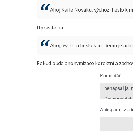
Ahoj Karle Nováku, výchozí heslo k
Upravíte na:
Ahoj, výchozí heslo k modemu je ad
Pokud bude anonymizace korektní a zachová
Komentář
Antispam - Zade