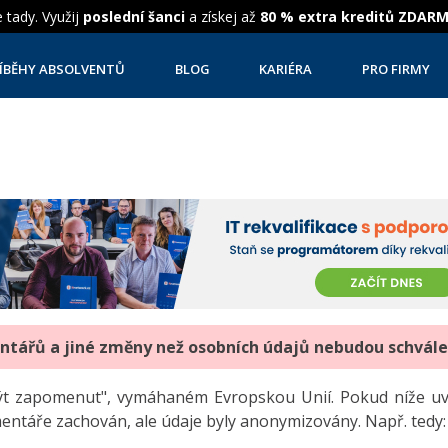
 tady. Využij
poslední šanci
a získej až
80 % extra kreditů ZDAR
ÍBĚHY ABSOLVENTŮ
BLOG
KARIÉRA
PRO FIRMY
entářů a jiné změny než osobních údajů nebudou schvál
"být zapomenut", vymáhaném Evropskou Unií. Pokud níže 
mentáře zachován, ale údaje byly anonymizovány. Např. tedy: