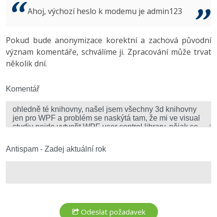
Video
Ahoj, výchozí heslo k modemu je admin123
-41%
Copywriter
Algoritmy
Time management
Ostatní
-10%
Pokud bude anonymizace korektní a zachová původní
WordPress specialista
Umělá inteligence (AI)
Windows
Fórum
význam komentáře, schválíme ji. Zpracování může trvat
několik dní.
SEO specialista
Pro děti
Linux
Více
Komentář
Sítě
Fórum
Kybernetická bezpečnost
Elektronický podpis
Antispam - Zadej aktuální rok
Fórum