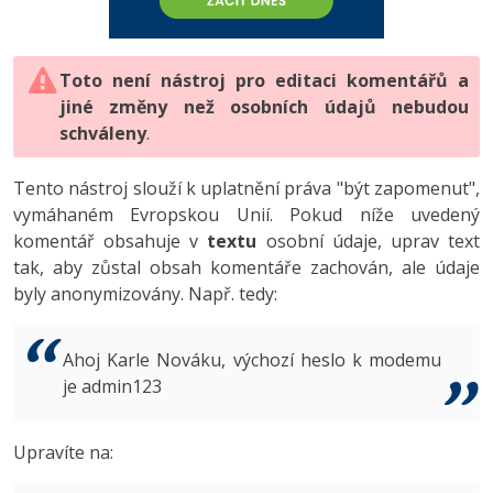
-80%
Vývojář mobilních aplikací
-80%
Python
Digitální gramotnost
Photoshop
HTML5, CSS3, Bootstrap, SEO
PHP
-80%
-30%
Specialista na AI a bigdata
-80%
JavaScript
Marketing
Toto není nástroj pro editaci komentářů a
Adobe Illustrator
SQL a databáze
JavaScript
jiné změny než osobních údajů nebudou
-80%
C# Game developer
-30%
PHP
WordPress
schváleny
Adobe Lightroom
.
Testování a verzování
Python
-80%
-30%
Webdesigner
-15%
C++
SEO
Adobe XD
Tento nástroj slouží k uplatnění práva "být zapomenut",
UML a návrhové vzory
HTML / CSS
vymáhaném Evropskou Unií. Pokud níže uvedený
-80%
Tester
-25%
Swift
UX
Adobe InDesign
komentář obsahuje v
textu
osobní údaje, uprav text
React
UML a návrhové vzory
tak, aby zůstal obsah komentáře zachován, ale údaje
-80%
Systémový administrátor
Kotlin
Business
Adobe After Effects
byly anonymizovány. Např. tedy:
Spring
MySQL/MariaDB
-80%
-25%
Grafik / UX/UI návrhář
-80%
C
Kryptoměny
Blender
ASP.NET MVC
MS-SQL
Ahoj Karle Nováku, výchozí heslo k modemu
-30%
3D grafik
VB.NET
je admin123
Copywriting
Inkscape
Django
SQLite
-80%
Projektový manažer
-80%
SQL
MS Office
Fotografování
Upravíte na:
Best practices
-80%
Databázový analytik
Návrh SW
Google Dokumenty