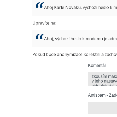
Ahoj Karle Nováku, výchozí heslo k
Upravíte na:
Ahoj, výchozí heslo k modemu je ad
Pokud bude anonymizace korektní a zachová
Komentář
Antispam - Zade