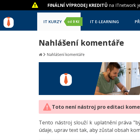
FINÁLNÍ VÝPRODEJ KREDITŮ
na ITnetwork je
IT KURZY
IT E-LEARNING
PŘ
od
0 Kč
Nahlášení komentáře
Nahlášení komentáře
Toto není nástroj pro editaci kom
Tento nástroj slouží k uplatnění práva 
údaje, uprav text tak, aby zůstal obsah ko