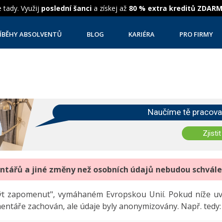
 tady. Využij
poslední šanci
a získej až
80 % extra kreditů ZDAR
ÍBĚHY ABSOLVENTŮ
BLOG
KARIÉRA
PRO FIRMY
Naučíme tě pracova
Zjistit
entářů a jiné změny než osobních údajů nebudou schvál
"být zapomenut", vymáhaném Evropskou Unií. Pokud níže 
mentáře zachován, ale údaje byly anonymizovány. Např. tedy: