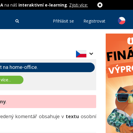
MA
na náš
interaktivní e-learning
.
Zjisti více:
Přihlásit se
Registrovat
t na home-office.
 více...
eny
.
uvedený komentář obsahuje v
textu
osobní