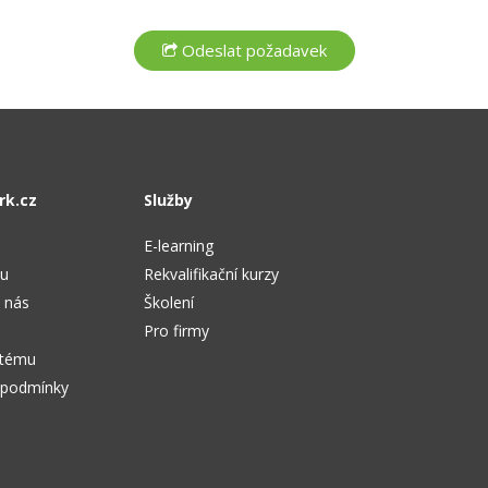
rk.cz
Služby
E-learning
tu
Rekvalifikační kurzy
 nás
Školení
Pro firmy
stému
 podmínky