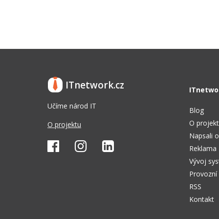
ITnetwork.cz
ITnetwo
Učíme národ IT
Blog
O projek
O projektu
Napsali o
Reklama
Vývoj sy
Provozní
RSS
Kontakt