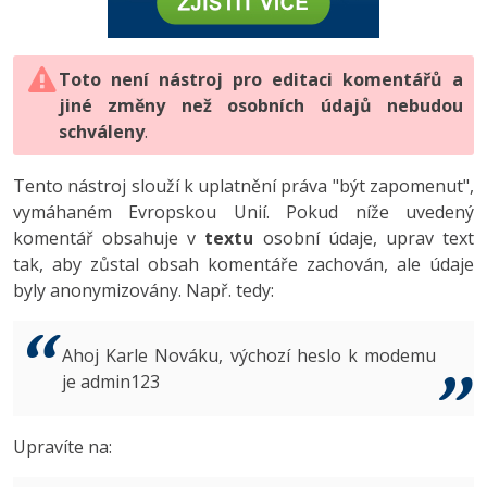
-80%
Vývojář mobilních aplikací
-80%
Python
Digitální gramotnost
Photoshop
HTML5, CSS3, Bootstrap, SEO
PHP
-80%
-30%
Specialista na AI a bigdata
-80%
JavaScript
Marketing
Toto není nástroj pro editaci komentářů a
Adobe Illustrator
SQL a databáze
JavaScript
jiné změny než osobních údajů nebudou
-80%
C# Game developer
-30%
PHP
WordPress
schváleny
Adobe Lightroom
.
Testování a verzování
Python
-80%
-30%
Webdesigner
-15%
C++
SEO
Adobe XD
Tento nástroj slouží k uplatnění práva "být zapomenut",
UML a návrhové vzory
HTML / CSS
vymáhaném Evropskou Unií. Pokud níže uvedený
-80%
Tester
-25%
Swift
UX
Adobe InDesign
komentář obsahuje v
textu
osobní údaje, uprav text
React
UML a návrhové vzory
tak, aby zůstal obsah komentáře zachován, ale údaje
-80%
Systémový administrátor
Kotlin
Business
Adobe After Effects
byly anonymizovány. Např. tedy:
Spring
MySQL/MariaDB
-80%
-25%
Grafik / UX/UI návrhář
-80%
C
Kryptoměny
Blender
ASP.NET MVC
MS-SQL
Ahoj Karle Nováku, výchozí heslo k modemu
-30%
3D grafik
VB.NET
je admin123
Copywriting
Inkscape
Django
SQLite
-80%
Projektový manažer
-80%
SQL
MS Office
Fotografování
Upravíte na:
Best practices
-80%
Databázový analytik
Návrh SW
Google Dokumenty