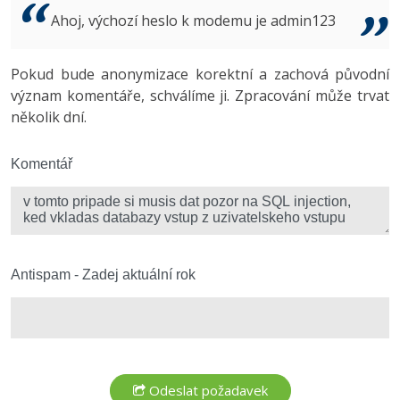
Video
Ahoj, výchozí heslo k modemu je admin123
-41%
Copywriter
Algoritmy
Time management
Ostatní
-10%
Pokud bude anonymizace korektní a zachová původní
WordPress specialista
Umělá inteligence (AI)
Windows
Fórum
význam komentáře, schválíme ji. Zpracování může trvat
několik dní.
SEO specialista
Pro děti
Linux
Více
Komentář
Sítě
Fórum
Kybernetická bezpečnost
Elektronický podpis
Antispam - Zadej aktuální rok
Fórum