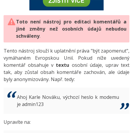
-80%
Vývojář mobilních aplikací
-80%
Python
Digitální gramotnost
Photoshop
HTML5, CSS3, Bootstrap, SEO
PHP
-80%
-30%
Specialista na AI a bigdata
-80%
JavaScript
Marketing
Toto není nástroj pro editaci komentářů a
Adobe Illustrator
SQL a databáze
JavaScript
jiné změny než osobních údajů nebudou
-80%
C# Game developer
-30%
PHP
WordPress
schváleny
Adobe Lightroom
.
Testování a verzování
Python
-80%
-30%
Webdesigner
-15%
C++
SEO
Adobe XD
Tento nástroj slouží k uplatnění práva "být zapomenut",
UML a návrhové vzory
HTML / CSS
vymáhaném Evropskou Unií. Pokud níže uvedený
-80%
Tester
-25%
Swift
UX
Adobe InDesign
komentář obsahuje v
textu
osobní údaje, uprav text
React
UML a návrhové vzory
tak, aby zůstal obsah komentáře zachován, ale údaje
-80%
Systémový administrátor
Kotlin
Business
Adobe After Effects
byly anonymizovány. Např. tedy:
Spring
MySQL/MariaDB
-80%
-25%
Grafik / UX/UI návrhář
-80%
C
Kryptoměny
Blender
ASP.NET MVC
MS-SQL
Ahoj Karle Nováku, výchozí heslo k modemu
-30%
3D grafik
VB.NET
je admin123
Copywriting
Inkscape
Django
SQLite
-80%
Projektový manažer
-80%
SQL
MS Office
Fotografování
Upravíte na:
Best practices
-80%
Databázový analytik
Návrh SW
Google Dokumenty