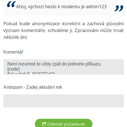
Video
Ahoj, výchozí heslo k modemu je admin123
-41%
Copywriter
Algoritmy
Time management
Ostatní
-10%
Pokud bude anonymizace korektní a zachová původní
WordPress specialista
Umělá inteligence (AI)
Windows
Fórum
význam komentáře, schválíme ji. Zpracování může trvat
několik dní.
SEO specialista
Pro děti
Linux
Více
Komentář
Sítě
Fórum
Kybernetická bezpečnost
Elektronický podpis
Antispam - Zadej aktuální rok
Fórum