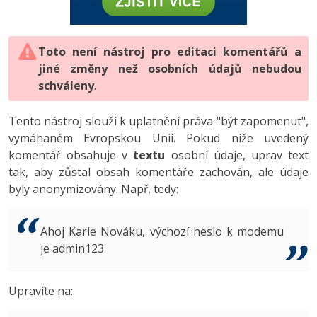
-80%
Vývojář mobilních aplikací
-80%
Python
Digitální gramotnost
Photoshop
HTML5, CSS3, Bootstrap, SEO
PHP
-80%
-30%
Specialista na AI a bigdata
-80%
JavaScript
Marketing
Toto není nástroj pro editaci komentářů a
Adobe Illustrator
SQL a databáze
JavaScript
jiné změny než osobních údajů nebudou
-80%
C# Game developer
-30%
PHP
WordPress
schváleny
Adobe Lightroom
.
Testování a verzování
Python
-80%
-30%
Webdesigner
-15%
C++
SEO
Adobe XD
Tento nástroj slouží k uplatnění práva "být zapomenut",
UML a návrhové vzory
HTML / CSS
vymáhaném Evropskou Unií. Pokud níže uvedený
-80%
Tester
-25%
Swift
UX
Adobe InDesign
komentář obsahuje v
textu
osobní údaje, uprav text
React
UML a návrhové vzory
tak, aby zůstal obsah komentáře zachován, ale údaje
-80%
Systémový administrátor
Kotlin
Business
Adobe After Effects
byly anonymizovány. Např. tedy:
Spring
MySQL/MariaDB
-80%
-25%
Grafik / UX/UI návrhář
-80%
C
Kryptoměny
Blender
ASP.NET MVC
MS-SQL
Ahoj Karle Nováku, výchozí heslo k modemu
-30%
3D grafik
VB.NET
je admin123
Copywriting
Inkscape
Django
SQLite
-80%
Projektový manažer
-80%
SQL
MS Office
Fotografování
Upravíte na:
Best practices
-80%
Databázový analytik
Návrh SW
Google Dokumenty