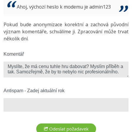
Video
Ahoj, výchozí heslo k modemu je admin123
-41%
Copywriter
Algoritmy
Time management
Ostatní
-10%
Pokud bude anonymizace korektní a zachová původní
WordPress specialista
Umělá inteligence (AI)
Windows
Fórum
význam komentáře, schválíme ji. Zpracování může trvat
několik dní.
SEO specialista
Pro děti
Linux
Více
Komentář
Sítě
Fórum
Kybernetická bezpečnost
Elektronický podpis
Antispam - Zadej aktuální rok
Fórum