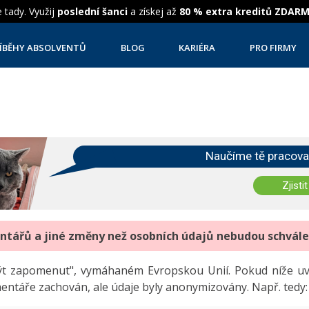
 tady. Využij
poslední šanci
a získej až
80 % extra kreditů ZDAR
ÍBĚHY ABSOLVENTŮ
BLOG
KARIÉRA
PRO FIRMY
Naučíme tě pracova
Zjistit
entářů a jiné změny než osobních údajů nebudou schvál
"být zapomenut", vymáhaném Evropskou Unií. Pokud níže 
mentáře zachován, ale údaje byly anonymizovány. Např. tedy: