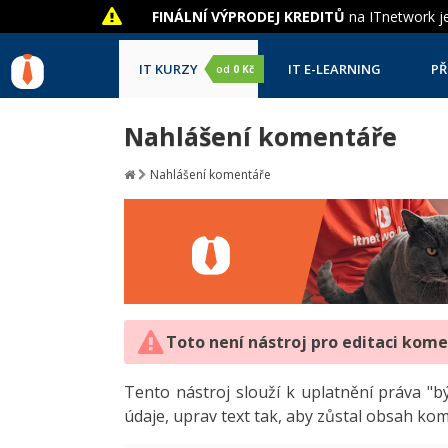
FINÁLNÍ VÝPRODEJ KREDITŮ
na ITnetwork je
IT KURZY
IT E-LEARNING
PŘ
od
0 Kč
Nahlášení komentáře
Nahlášení komentáře
Toto není nástroj pro editaci kom
Tento nástroj slouží k uplatnění práva 
údaje, uprav text tak, aby zůstal obsah ko