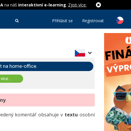
MA
na náš
interaktivní e-learning
.
Zjisti více:
Přihlásit se
Registrovat
t na home-office.
 více...
eny
.
uvedený komentář obsahuje v
textu
osobní