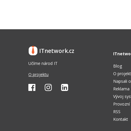
ITnetwork.cz
ITnetwo
Učíme národ IT
Blog
O projek
O projektu
Napsali o
Reklama
Vývoj sy
Provozní
RSS
Kontakt