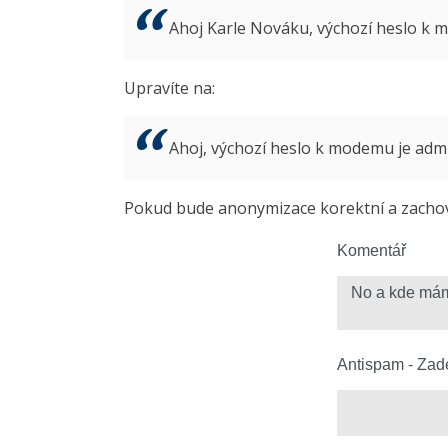
Ahoj Karle Nováku, výchozí heslo k
Upravíte na:
Ahoj, výchozí heslo k modemu je ad
Pokud bude anonymizace korektní a zachová
Komentář
Antispam - Zade