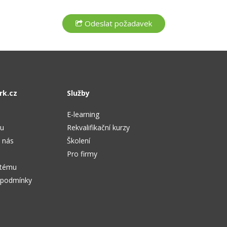
rk.cz
Služby
E-learning
tu
Rekvalifikační kurzy
 nás
Školení
Pro firmy
stému
 podmínky