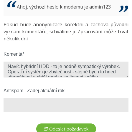
Video
Ahoj, výchozí heslo k modemu je admin123
-41%
Copywriter
Algoritmy
Time management
Ostatní
-10%
Pokud bude anonymizace korektní a zachová původní
WordPress specialista
Umělá inteligence (AI)
Windows
Fórum
význam komentáře, schválíme ji. Zpracování může trvat
několik dní.
SEO specialista
Pro děti
Linux
Více
Komentář
Sítě
Fórum
Kybernetická bezpečnost
Elektronický podpis
Antispam - Zadej aktuální rok
Fórum