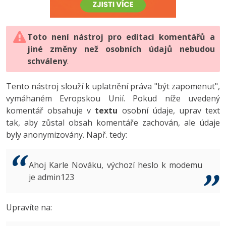
-80%
Vývojář mobilních aplikací
-80%
Python
Digitální gramotnost
Photoshop
HTML5, CSS3, Bootstrap, SEO
PHP
-80%
-30%
Specialista na AI a bigdata
-80%
JavaScript
Marketing
Toto není nástroj pro editaci komentářů a
Adobe Illustrator
SQL a databáze
JavaScript
jiné změny než osobních údajů nebudou
-80%
C# Game developer
-30%
PHP
WordPress
schváleny
Adobe Lightroom
.
Testování a verzování
Python
-80%
-30%
Webdesigner
-15%
C++
SEO
Adobe XD
Tento nástroj slouží k uplatnění práva "být zapomenut",
UML a návrhové vzory
HTML / CSS
vymáhaném Evropskou Unií. Pokud níže uvedený
-80%
Tester
-25%
Swift
UX
Adobe InDesign
komentář obsahuje v
textu
osobní údaje, uprav text
React
UML a návrhové vzory
tak, aby zůstal obsah komentáře zachován, ale údaje
-80%
Systémový administrátor
Kotlin
Business
Adobe After Effects
byly anonymizovány. Např. tedy:
Spring
MySQL/MariaDB
-80%
-25%
Grafik / UX/UI návrhář
-80%
C
Kryptoměny
Blender
ASP.NET MVC
MS-SQL
Ahoj Karle Nováku, výchozí heslo k modemu
-30%
3D grafik
VB.NET
je admin123
Copywriting
Inkscape
Django
SQLite
-80%
Projektový manažer
-80%
SQL
MS Office
Fotografování
Upravíte na:
Best practices
-80%
Databázový analytik
Návrh SW
Google Dokumenty