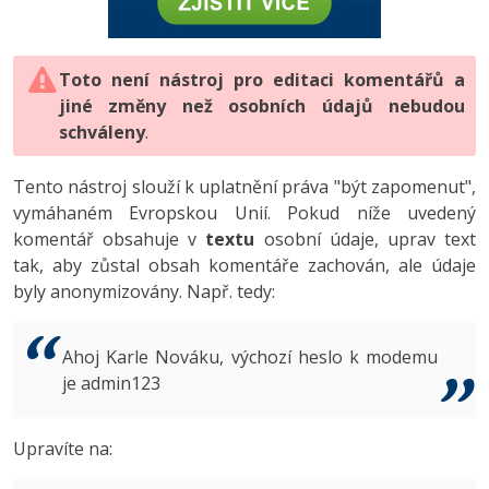
-80%
Vývojář mobilních aplikací
-80%
Python
Digitální gramotnost
Photoshop
HTML5, CSS3, Bootstrap, SEO
PHP
-80%
-30%
Specialista na AI a bigdata
-80%
JavaScript
Marketing
Toto není nástroj pro editaci komentářů a
Adobe Illustrator
SQL a databáze
JavaScript
jiné změny než osobních údajů nebudou
-80%
C# Game developer
-30%
PHP
WordPress
schváleny
Adobe Lightroom
.
Testování a verzování
Python
-80%
-30%
Webdesigner
-15%
C++
SEO
Adobe XD
Tento nástroj slouží k uplatnění práva "být zapomenut",
UML a návrhové vzory
HTML / CSS
vymáhaném Evropskou Unií. Pokud níže uvedený
-80%
Tester
-25%
Swift
UX
Adobe InDesign
komentář obsahuje v
textu
osobní údaje, uprav text
React
UML a návrhové vzory
tak, aby zůstal obsah komentáře zachován, ale údaje
-80%
Systémový administrátor
Kotlin
Business
Adobe After Effects
byly anonymizovány. Např. tedy:
Spring
MySQL/MariaDB
-80%
-25%
Grafik / UX/UI návrhář
-80%
C
Kryptoměny
Blender
ASP.NET MVC
MS-SQL
Ahoj Karle Nováku, výchozí heslo k modemu
-30%
3D grafik
VB.NET
je admin123
Copywriting
Inkscape
Django
SQLite
-80%
Projektový manažer
-80%
SQL
MS Office
Fotografování
Upravíte na:
Best practices
-80%
Databázový analytik
Návrh SW
Google Dokumenty