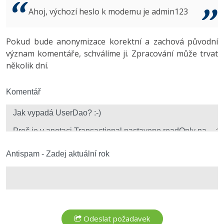
Video
Ahoj, výchozí heslo k modemu je admin123
-41%
Copywriter
Algoritmy
Time management
Ostatní
-10%
Pokud bude anonymizace korektní a zachová původní
WordPress specialista
Umělá inteligence (AI)
Windows
Fórum
význam komentáře, schválíme ji. Zpracování může trvat
několik dní.
SEO specialista
Pro děti
Linux
Více
Komentář
Sítě
Fórum
Kybernetická bezpečnost
Elektronický podpis
Antispam - Zadej aktuální rok
Fórum