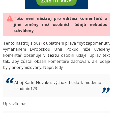
-80%
Vývojář mobilních aplikací
-80%
Python
Digitální gramotnost
Photoshop
HTML5, CSS3, Bootstrap, SEO
PHP
-80%
-30%
Specialista na AI a bigdata
-80%
JavaScript
Marketing
Toto není nástroj pro editaci komentářů a
Adobe Illustrator
SQL a databáze
JavaScript
jiné změny než osobních údajů nebudou
-80%
C# Game developer
-30%
PHP
WordPress
schváleny
Adobe Lightroom
.
Testování a verzování
Python
-80%
-30%
Webdesigner
-15%
C++
SEO
Adobe XD
Tento nástroj slouží k uplatnění práva "být zapomenut",
UML a návrhové vzory
HTML / CSS
vymáhaném Evropskou Unií. Pokud níže uvedený
-80%
Tester
-25%
Swift
UX
Adobe InDesign
komentář obsahuje v
textu
osobní údaje, uprav text
React
UML a návrhové vzory
tak, aby zůstal obsah komentáře zachován, ale údaje
-80%
Systémový administrátor
Kotlin
Business
Adobe After Effects
byly anonymizovány. Např. tedy:
Spring
MySQL/MariaDB
-80%
-25%
Grafik / UX/UI návrhář
-80%
C
Kryptoměny
Blender
ASP.NET MVC
MS-SQL
Ahoj Karle Nováku, výchozí heslo k modemu
-30%
3D grafik
VB.NET
je admin123
Copywriting
Inkscape
Django
SQLite
-80%
Projektový manažer
-80%
SQL
MS Office
Fotografování
Upravíte na:
Best practices
-80%
Databázový analytik
Návrh SW
Google Dokumenty